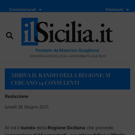
Cronache locali
Il Network
Fondato da Maurizio Scaglione
GIOVEDÌ 6 AGOSTO 2026 - AGGIORNATO ALLE 18:01
ARRIVA IL BANDO DELLA REGIONE: SI
CERCANO 14 CONSULENTI
Redazione
lunedì 28 Giugno 2021
Al via il
bando
della
Regione Siciliana
che prevede