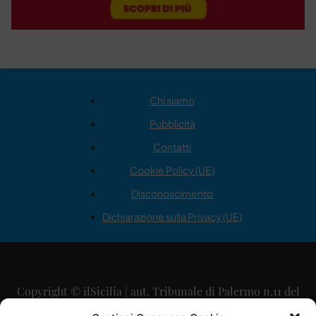
Chi siamo
Pubblicità
Contatti
Cookie Policy (UE)
Disconoscimento
Dichiarazione sulla Privacy (UE)
Copyright © ilSicilia | aut. Tribunale di Palermo n.11 del
29/09/2015