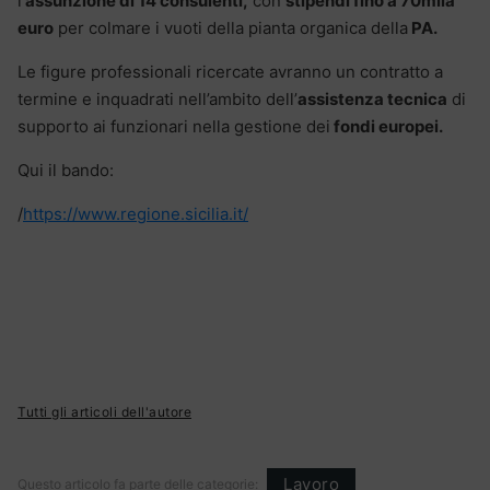
l’
assunzione di 14 consulenti,
con
stipendi fino a 70mila
euro
per colmare i vuoti della pianta organica della
PA.
Le figure professionali ricercate avranno un contratto a
termine e inquadrati nell’ambito dell’
assistenza tecnica
di
supporto ai funzionari nella gestione dei
fondi europei.
Qui il bando:
/
https://www.regione.sicilia.it/
Tutti gli articoli dell'autore
Lavoro
Questo articolo fa parte delle categorie: