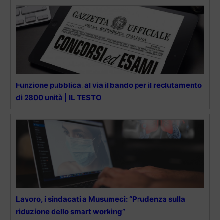
Funzione pubblica, al via il bando per il reclutamento
di 2800 unità | IL TESTO
Lavoro, i sindacati a Musumeci: “Prudenza sulla
riduzione dello smart working”