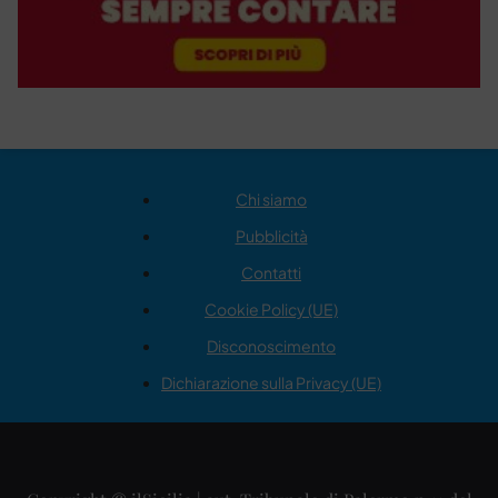
Chi siamo
Pubblicità
Contatti
Cookie Policy (UE)
Disconoscimento
Dichiarazione sulla Privacy (UE)