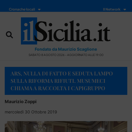
Cronache locali
Il Network
Fondato da Maurizio Scaglione
SABATO 8 AGOSTO 2026 - AGGIORNATO ALLE 19:00
ARS, NULLA DI FATTO E SEDUTA LAMPO
SULLA RIFORMA RIFIUTI. MUSUMECI
CHIAMA A RACCOLTA I CAPIGRUPPO
Maurizio Zoppi
mercoledì 30 Ottobre 2019