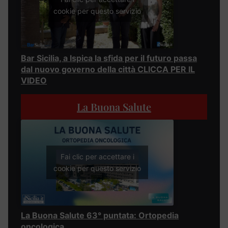
cookie per questo servizio
Bar Sicilia, a Ispica la sfida per il futuro passa
dal nuovo governo della città CLICCA PER IL
VIDEO
La Buona Salute
Fai clic per accettare i
cookie per questo servizio
La Buona Salute 63° puntata: Ortopedia
oncologica