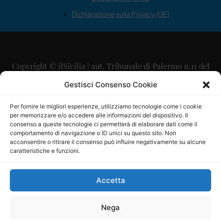
Dichiarazione sulla Privacy (UE)
Copyright © ilSicilia | aut. Tribunale di Palermo n.11 del
29/09/2015
Gestisci Consenso Cookie
Editore: Mercurio Comunicazione Soc. Coop. A.R.L.
Per fornire le migliori esperienze, utilizziamo tecnologie come i cookie
per memorizzare e/o accedere alle informazioni del dispositivo. Il
Direttore Editoriale: Maurizio Scaglione
consenso a queste tecnologie ci permetterà di elaborare dati come il
comportamento di navigazione o ID unici su questo sito. Non
Direttore Responsabile: Maria Calabrese
acconsentire o ritirare il consenso può influire negativamente su alcune
caratteristiche e funzioni.
p.zza Sant’Oliva, 9 – 90141 – Palermo – 091335557
P.IVA: 06334930820
Accetta
Mercurio Comunicazione Società Cooperativa a r.l. è
iscritta al Registro degli Operatori di Comunicazione al
Nega
numero 26988