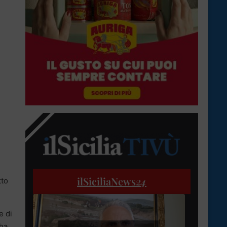
ilSiciliaNews
24
tto
e di
 ha