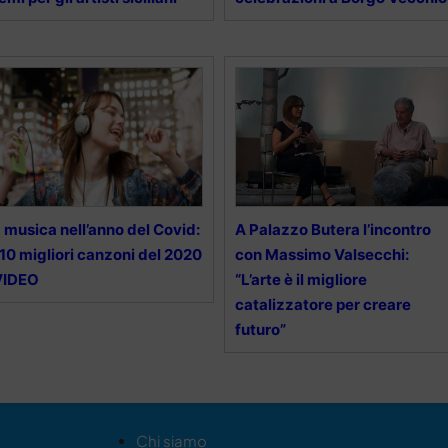
 musica nell’anno del Covid:
A Palazzo Butera l’incontro
 10 migliori canzoni del 2020
con Massimo Valsecchi:
VIDEO
“L’arte è il migliore
catalizzatore per creare
futuro”
Chi siamo