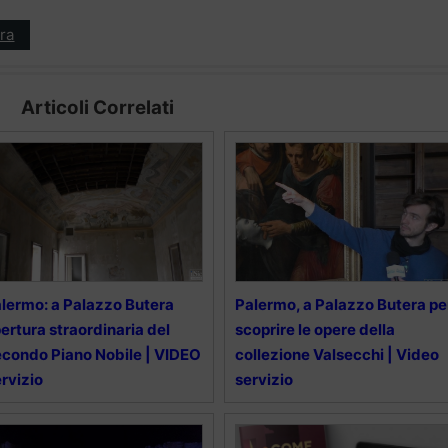
ra
Articoli Correlati
lermo: a Palazzo Butera
Palermo, a Palazzo Butera pe
ertura straordinaria del
scoprire le opere della
condo Piano Nobile | VIDEO
collezione Valsecchi | Video
rvizio
servizio