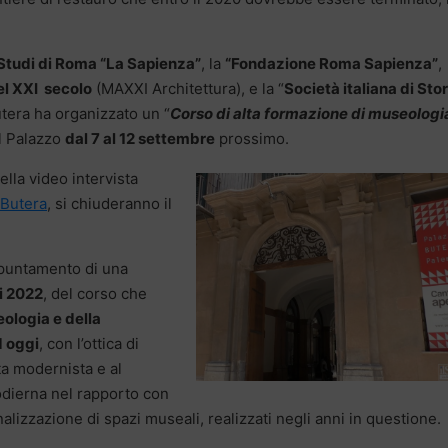
 Studi di Roma “La Sapienza”
, la
“Fondazione Roma Sapienza”
,
el XXI secolo
(MAXXI Architettura), e la “
Società italiana di Stor
utera ha organizzato un “
Corso di alta formazione di museologi
el Palazzo
dal 7 al 12 settembre
prossimo.
ella video intervista
 Butera
, si chiuderanno il
ppuntamento di una
 i 2022
, del corso che
eologia e della
d oggi
, con l’ottica di
ta modernista e al
odierna nel rapporto con
nalizzazione di spazi museali, realizzati negli anni in questione.