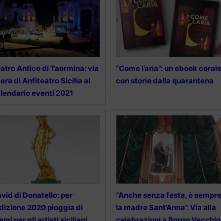
atro Antico di Taormina: via
“Come l’aria”: un ebook coral
bera di Anfiteatro Sicilia al
con storie dalla quarantena
lendario eventi 2021
vid di Donatello: per
“Anche senza festa, è sempr
edizione 2020 pioggia di
la madre Sant’Anna”. Via alla
emi per gli artisti siciliani
celebrazioni a Borgo Vecchio