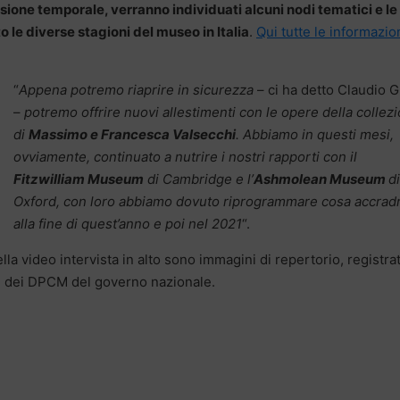
ione temporale, verranno individuati alcuni nodi tematici e le
le diverse stagioni del museo in Italia
.
Qui tutte le informazio
“
Appena potremo riaprire in sicurezza
– ci ha detto Claudio Gu
–
potremo offrire nuovi allestimenti con le opere della collez
di
Massimo e Francesca Valsecchi
. Abbiamo in questi mesi,
ovviamente, continuato a nutrire i nostri rapporti con il
Fitzwilliam Museum
di Cambridge e l’
Ashmolean Museum
di
Oxford, con loro abbiamo dovuto riprogrammare cosa accrad
alla fine di quest’anno e poi nel 2021
“.
lla video intervista in alto sono immagini di repertorio, registra
e dei DPCM del governo nazionale.