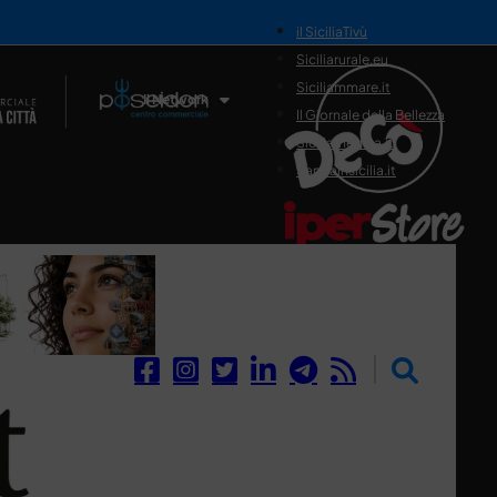
il SiciliaTivù
Siciliarurale.eu
Siciliammare.it
Il Network
Il Giornale della Bellezza
Siciliamedica.it
Sanitainsicilia.it