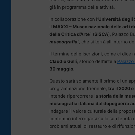
già in programma delle attività.
In collaborazione con l’
Università degli
il
MAXXI – Museo nazionale delle arti d
della Critica d’Arte
” (
SISCA
), Palazzo B
museografia
“, che si terrà all’interno d
Il termine delle iscrizioni, come ci dice n
Claudio Gulli
, storico dell’arte a
Palazzo
30 maggio
.
Questo sarà solamente il primo di un a
programmazione triennale,
tra il 2020 e
intende ripercorrere la
storia della mus
museografia italiana dal dopoguerra a
indagare il valore culturale della propos
contempo interrogarsi sulla sua tenuta 
problemi attuali di restauro e di rifunzio