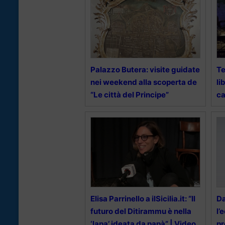
Palazzo Butera: visite guidate
Te
nei weekend alla scoperta de
li
“Le città del Principe”
ca
Elisa Parrinello a ilSicilia.it: “Il
Da
futuro del Ditirammu è nella
l’
‘lapa’ ideata da papà” | Video
pr