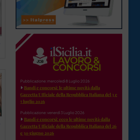
e
Pubblicazione: mercoledì 8 Luglio 2026
Bandi e concorsi: le ultime novità dalla
Gazzetta Ufficiale della Repubblica Italiana del 3 e
7 luglio 2026
Pubblicazione: venerdì 3 Luglio 2026
Bandi e concorsi: ecco le ultime novità dalla
e
Gazzetta Ufficiale della Repubblica Italiana del 26
e 30 giugno 2026