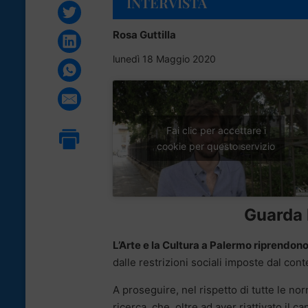
INTERVISTA
Rosa Guttilla
lunedì 18 Maggio 2020
Fai clic per accettare i
cookie per questo servizio
Guarda l
L’Arte e la Cultura a Palermo riprendono
dalle restrizioni sociali imposte dal c
A proseguire, nel rispetto di tutte le nor
ricerca, che, oltre ad aver riattivato il