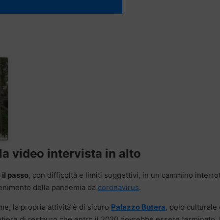
a video intervista in alto
 il passo
, con difficoltà e limiti soggettivi, in un cammino interro
ontenimento della pandemia da
coronavirus
.
me, la propria attività è di sicuro
Palazzo Butera
, polo culturale 
 cantiere di restauro che entro il 2020 dovrebbe essere terminato,