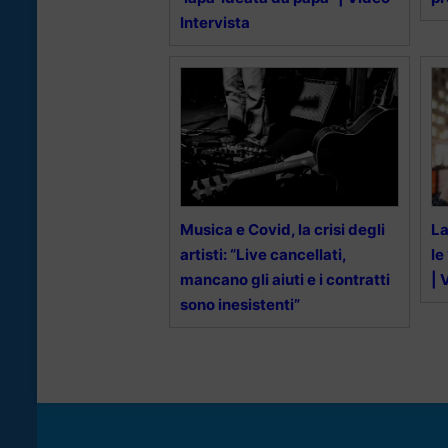
Intervista
Musica e Covid, la crisi degli
La
artisti: “Live cancellati,
le
mancano gli aiuti e i contratti
| 
sono inesistenti”