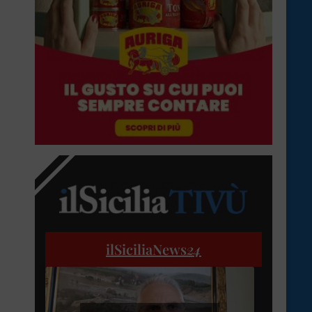
ilSiciliaNews
24