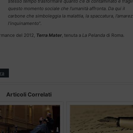
stesso tempo trasformare quanto c’è di contaminato e fragil
questo momento sociale che l’umanità affronta. Da qui il
carbone che simboleggia la malattia, la spaccatura, l’amarez
l’inquinamento
“.
formance del 2012,
Terra Mater
, tenuta a
La Pelanda
di Roma.
ra
Articoli Correlati