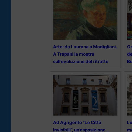
Arte: da Laurana a Modigliani.
On
A Trapani la mostra
de
sull’evoluzione del ritratto
Bu
Ad Agrigento “Le Città
Lo
Invisibili”, un’esposizione
mo