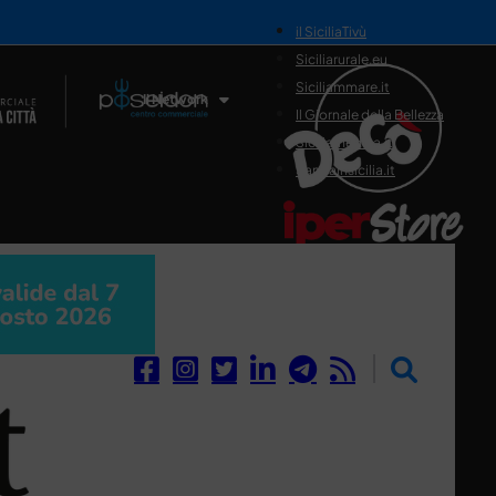
il SiciliaTivù
Siciliarurale.eu
Siciliammare.it
Il Network
Il Giornale della Bellezza
Siciliamedica.it
Sanitainsicilia.it