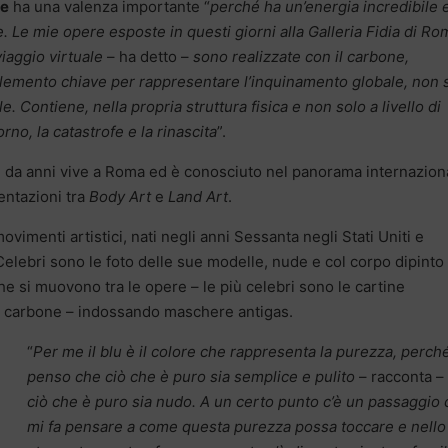
ne
ha una valenza importante “
perché ha un’energia incredibile e
 Le mie opere esposte in questi giorni alla Galleria Fidia di Ro
iaggio virtuale
– ha detto –
sono realizzate con il carbone,
lemento chiave per rappresentare l’inquinamento globale, non 
. Contiene, nella propria struttura fisica e non solo a livello di
iorno, la catastrofe e la rinascita
”.
e da anni vive a Roma ed è conosciuto nel panorama internazion
entazioni tra
Body Art
e
Land Art
.
movimenti artistici, nati negli anni Sessanta negli Stati Uniti e
. Celebri sono le foto delle sue modelle, nude e col corpo dipinto 
he si muovono tra le opere – le più celebri sono le cartine
con carbone – indossando maschere antigas.
“
Per me il blu è il colore che rappresenta la purezza, perch
penso che ciò che è puro sia semplice e pulito
– racconta –
ciò che è puro sia nudo. A un certo punto c’è un passaggio
mi fa pensare a come questa purezza possa toccare e nello