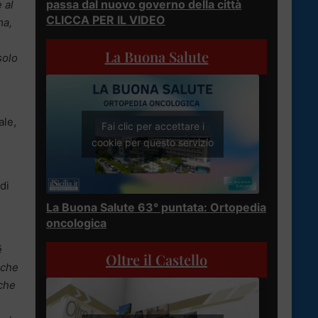
passa dal nuovo governo della città
 al
CLICCA PER IL VIDEO
ma,
La Buona Salute
solo
ale,
Fai clic per accettare i
cookie per questo servizio
di
La Buona Salute 63° puntata: Ortopedia
oncologica
é
Oltre il Castello
che
 che