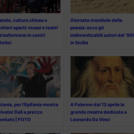
anda, cultura chiusa e
Giornata mondiale della
rbieri aperti: musei e teatri
poesia: ecco gli
 trasformano in centri
indimenticabili autori del ‘90
tetici
in Sicilia
tania, per l’Epifania mostra
A Palermo dal 13 aprile la
lvator Dalì a prezzo
grande mostra dedicata a
ontato | FOTO
Leonardo Da Vinci