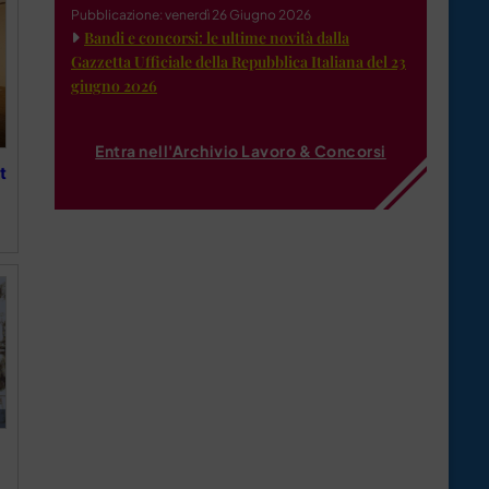
Pubblicazione: venerdì 26 Giugno 2026
Bandi e concorsi: le ultime novità dalla
Gazzetta Ufficiale della Repubblica Italiana del 23
giugno 2026
Entra nell'Archivio Lavoro & Concorsi
t