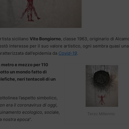
artista siciliano
Vito Bongiorno
, classe 1963, originario di Alcam
 destò interesse per il suo valore artistico, ogni sembra quasi una
aratterizzata dall’epidemia da
Covid-19
.
n metro e mezzo per 110
sotto un mondo fatto di
fiche, neri tentacoli di un
sottolinea l’aspetto simbolico,
n era il coronavirus di oggi,
quinamento ecologico, sociale,
Terzo Millennio
la nostra epoca
“.