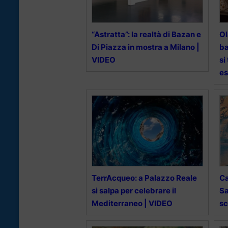
“Astratta”: la realtà di Bazan e
Ol
Di Piazza in mostra a Milano |
ba
VIDEO
si
es
TerrAcqueo: a Palazzo Reale
Ca
si salpa per celebrare il
Sa
Mediterraneo | VIDEO
sc