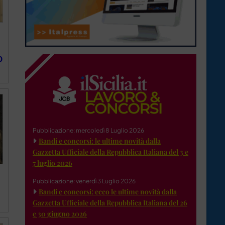
0
Pubblicazione: mercoledì 8 Luglio 2026
Bandi e concorsi: le ultime novità dalla
Gazzetta Ufficiale della Repubblica Italiana del 3 e
7 luglio 2026
Pubblicazione: venerdì 3 Luglio 2026
Bandi e concorsi: ecco le ultime novità dalla
Gazzetta Ufficiale della Repubblica Italiana del 26
e 30 giugno 2026