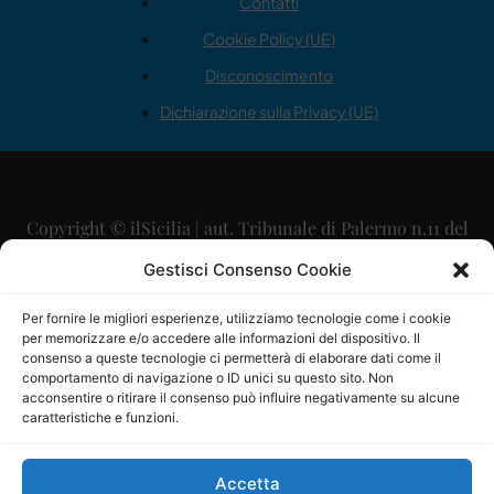
Contatti
Cookie Policy (UE)
Disconoscimento
Dichiarazione sulla Privacy (UE)
Copyright © ilSicilia | aut. Tribunale di Palermo n.11 del
29/09/2015
Gestisci Consenso Cookie
Editore: Mercurio Comunicazione Soc. Coop. A.R.L.
Per fornire le migliori esperienze, utilizziamo tecnologie come i cookie
per memorizzare e/o accedere alle informazioni del dispositivo. Il
Direttore Editoriale: Maurizio Scaglione
consenso a queste tecnologie ci permetterà di elaborare dati come il
comportamento di navigazione o ID unici su questo sito. Non
Direttore Responsabile: Maria Calabrese
acconsentire o ritirare il consenso può influire negativamente su alcune
caratteristiche e funzioni.
p.zza Sant’Oliva, 9 – 90141 – Palermo – 091335557
P.IVA: 06334930820
Accetta