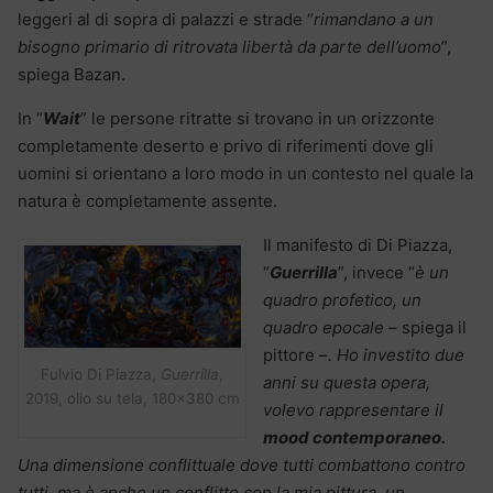
leggeri al di sopra di palazzi e strade “
rimandano a un
bisogno primario di ritrovata libertà da parte dell’uomo
”,
spiega Bazan.
In “
Wait
” le persone ritratte si trovano in un orizzonte
completamente deserto e privo di riferimenti dove gli
uomini si orientano a loro modo in un contesto nel quale la
natura è completamente assente.
Il manifesto di Di Piazza,
“
Guerrilla
”, invece “
è un
quadro profetico, un
quadro epocale
– spiega il
pittore –
. Ho investito due
Fulvio Di Piazza,
Guerrilla
,
anni su questa opera,
2019, olio su tela, 180×380 cm
volevo rappresentare il
mood contemporaneo.
Una dimensione conflittuale dove tutti combattono contro
tutti, ma è anche un conflitto con la mia pittura, un