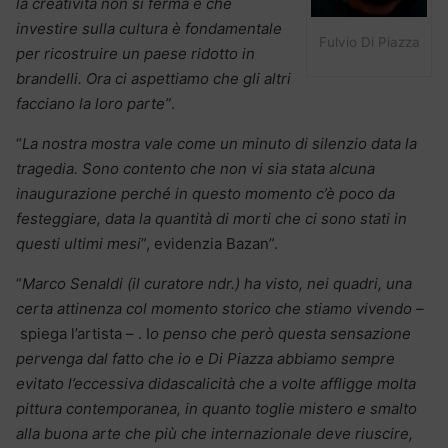
la creatività non si ferma e che
investire sulla cultura è fondamentale
Fulvio Di Piazza
per ricostruire un paese ridotto in
brandelli. Ora ci aspettiamo che gli altri
facciano la loro parte”
.
“
La nostra mostra vale come un minuto di silenzio data la
tragedia. Sono contento che non vi sia stata alcuna
inaugurazione perché in questo momento c’è poco da
festeggiare, data la quantità di morti che ci sono stati in
questi ultimi mesi
”, evidenzia Bazan”.
“
Marco Senaldi
(il curatore ndr.) ha visto, nei quadri, una
certa attinenza col momento storico che stiamo vivendo –
spiega l’artista – . I
o penso che però questa sensazione
pervenga dal fatto che io e Di Piazza abbiamo sempre
evitato l’eccessiva didascalicità che a volte affligge molta
pittura contemporanea, in quanto toglie mistero e smalto
alla buona arte che più che internazionale deve riuscire,