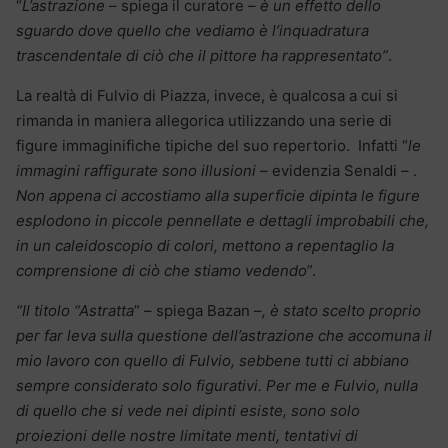
“
L’astrazione
– spiega il curatore –
è un effetto dello
sguardo dove quello che vediamo è l’inquadratura
trascendentale di ciò che il pittore ha rappresentato”
.
La realtà di Fulvio di Piazza, invece, è qualcosa a cui si
rimanda in maniera allegorica utilizzando una serie di
figure immaginifiche tipiche del suo repertorio. Infatti “
le
immagini raffigurate sono illusioni
– evidenzia Senaldi – .
Non appena ci accostiamo alla superficie dipinta le figure
esplodono in piccole pennellate e dettagli improbabili che,
in un caleidoscopio di colori, mettono a repentaglio la
comprensione di ciò che stiamo vedendo
”.
“Il titolo “Astratta
” – spiega Bazan –
, è stato scelto
proprio
per far leva sulla questione dell’astrazione che accomuna il
mio lavoro con quello di Fulvio, sebbene tutti ci abbiano
sempre considerato solo figurativi. Per me e Fulvio, nulla
di quello che si vede nei dipinti esiste, sono solo
proiezioni delle nostre limitate menti, tentativi di