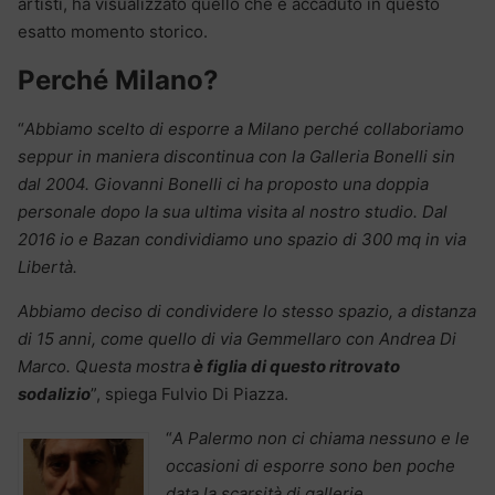
artisti, ha visualizzato quello che è accaduto in questo
esatto momento storico.
Perché Milano?
“
Abbiamo scelto di esporre a Milano perché collaboriamo
seppur in maniera discontinua con la Galleria Bonelli sin
dal 2004. Giovanni Bonelli ci ha proposto una doppia
personale dopo la sua ultima visita al nostro studio. Dal
2016 io e Bazan condividiamo uno spazio di 300 mq in via
Libertà.
Abbiamo deciso di condividere lo stesso spazio, a distanza
di 15 anni, come quello
di via Gemmellaro con Andrea Di
Marco. Questa mostra
è figlia di questo ritrovato
sodalizio
”, spiega Fulvio Di Piazza.
“
A Palermo non ci chiama nessuno e le
occasioni di esporre sono ben poche
data la scarsità di gallerie.