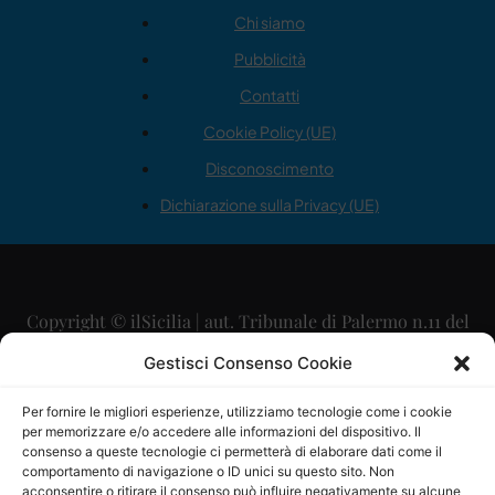
Chi siamo
Pubblicità
Contatti
Cookie Policy (UE)
Disconoscimento
Dichiarazione sulla Privacy (UE)
Copyright © ilSicilia | aut. Tribunale di Palermo n.11 del
29/09/2015
Gestisci Consenso Cookie
Editore: Mercurio Comunicazione Soc. Coop. A.R.L.
Per fornire le migliori esperienze, utilizziamo tecnologie come i cookie
per memorizzare e/o accedere alle informazioni del dispositivo. Il
Direttore Editoriale: Maurizio Scaglione
consenso a queste tecnologie ci permetterà di elaborare dati come il
comportamento di navigazione o ID unici su questo sito. Non
Direttore Responsabile: Maria Calabrese
acconsentire o ritirare il consenso può influire negativamente su alcune