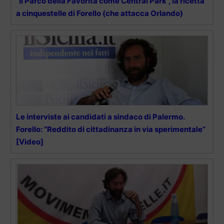
“Il Parco della Favorita come Central Park”, la ricetta
a cinquestelle di Forello (che attacca Orlando)
Le interviste ai candidati a sindaco di Palermo.
Forello: “Reddito di cittadinanza in via sperimentale”
[Video]