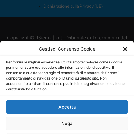
Dichiarazione sulla Privacy (UE)
Copyright © ilSicilia | aut. Tribunale di Palermo n.11 del
29/09/2015
Gestisci Consenso Cookie
Editore: Mercurio Comunicazione Soc. Coop. A.R.L.
Per fornire le migliori esperienze, utilizziamo tecnologie come i cookie
per memorizzare e/o accedere alle informazioni del dispositivo. Il
Direttore Editoriale: Maurizio Scaglione
consenso a queste tecnologie ci permetterà di elaborare dati come il
comportamento di navigazione o ID unici su questo sito. Non
Direttore Responsabile: Maria Calabrese
acconsentire o ritirare il consenso può influire negativamente su alcune
caratteristiche e funzioni.
p.zza Sant’Oliva, 9 – 90141 – Palermo – 091335557
P.IVA: 06334930820
Accetta
Mercurio Comunicazione Società Cooperativa a r.l. è
iscritta al Registro degli Operatori di Comunicazione al
Nega
numero 26988