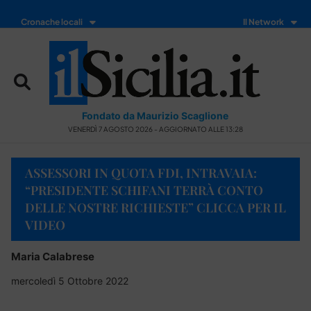
Cronache locali
Il Network
Fondato da Maurizio Scaglione
VENERDÌ 7 AGOSTO 2026 - AGGIORNATO ALLE 13:28
ASSESSORI IN QUOTA FDI, INTRAVAIA:
“PRESIDENTE SCHIFANI TERRÀ CONTO
DELLE NOSTRE RICHIESTE” CLICCA PER IL
VIDEO
Maria Calabrese
mercoledì 5 Ottobre 2022