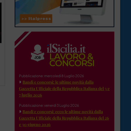
Pubblicazione: mercoledì 8 Luglio 2026
Bandi e concorsi: le ultime novità dalla
Gazzetta Ufficiale della Repubblica Italiana del 3 e
7 luglio 2026
Pubblicazione: venerdì 3 Luglio 2026
Bandi e concorsi: ecco le ultime novità dalla
Gazzetta Ufficiale della Repubblica Italiana del 26
e 30 giugno 2026