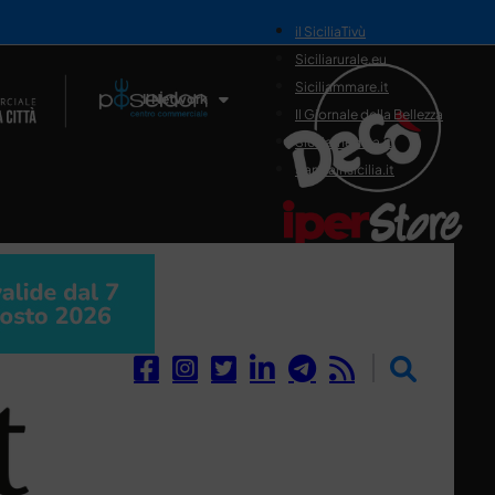
il SiciliaTivù
Siciliarurale.eu
Siciliammare.it
Il Network
Il Giornale della Bellezza
Siciliamedica.it
Sanitainsicilia.it