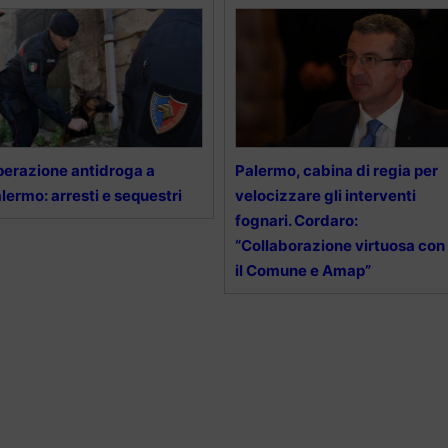
erazione antidroga a
Palermo, cabina di regia per
lermo: arresti e sequestri
velocizzare gli interventi
fognari. Cordaro:
“Collaborazione virtuosa con
il Comune e Amap”