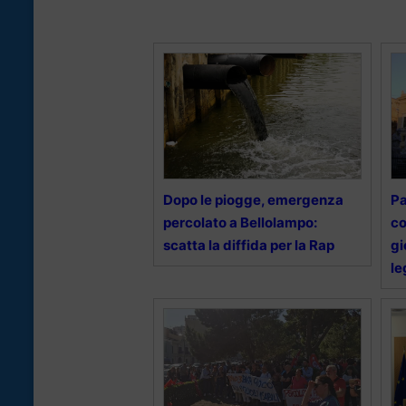
Dopo le piogge, emergenza
Pa
percolato a Bellolampo:
co
scatta la diffida per la Rap
gi
le