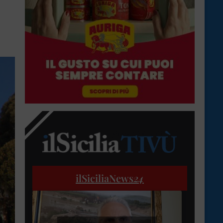
ilSiciliaNews
24