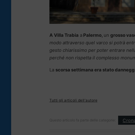
A
Villa Trabia
a
Palermo,
un
grosso vas
modo attraverso quel varco si potrà entr
gesto chiarissimo per poter entrare nella
perché non rispetta il complesso monume
La
scorsa settimana era stato dannegg
Tutti gli articoli dell'autore
Cron
Questo articolo fa parte delle categorie: