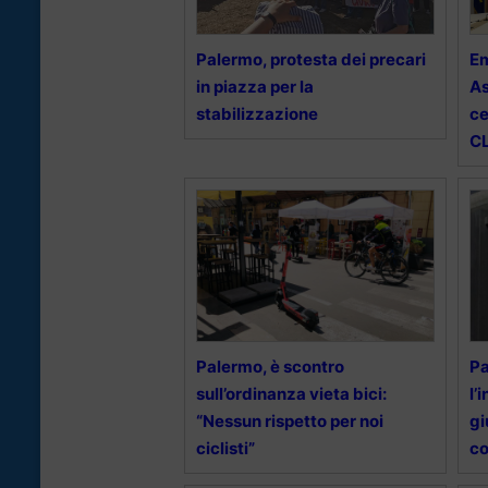
Palermo, protesta dei precari
Em
in piazza per la
As
stabilizzazione
ce
CL
Palermo, è scontro
Pa
sull’ordinanza vieta bici:
l’
“Nessun rispetto per noi
gi
ciclisti”
co