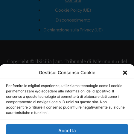
Contatti
Cookie Policy (UE)
Disconoscimento
Dichiarazione sulla Privacy (UE)
Copyright © ilSicilia | aut. Tribunale di Palermo n.11 del
29/09/2015
Gestisci Consenso Cookie
Editore: Mercurio Comunicazione Soc. Coop. A.R.L.
Per fornire le migliori esperienze, utilizziamo tecnologie come i cookie
per memorizzare e/o accedere alle informazioni del dispositivo. Il
Direttore Editoriale: Maurizio Scaglione
consenso a queste tecnologie ci permetterà di elaborare dati come il
comportamento di navigazione o ID unici su questo sito. Non
Direttore Responsabile: Maria Calabrese
acconsentire o ritirare il consenso può influire negativamente su alcune
caratteristiche e funzioni.
p.zza Sant’Oliva, 9 – 90141 – Palermo – 091335557
P.IVA: 06334930820
Accetta