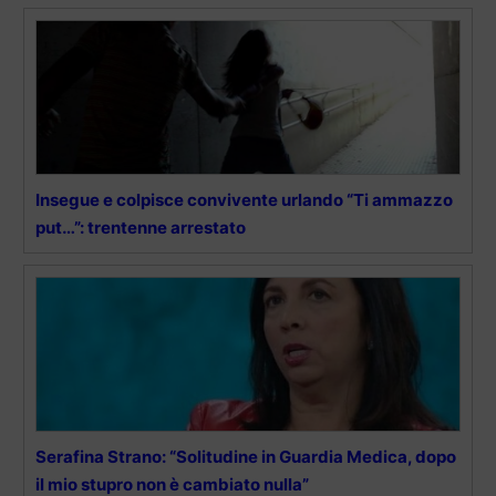
Insegue e colpisce convivente urlando “Ti ammazzo
put…”: trentenne arrestato
Serafina Strano: “Solitudine in Guardia Medica, dopo
il mio stupro non è cambiato nulla”