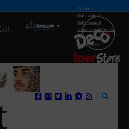
il SiciliaTivù
Siciliarurale.eu
Siciliammare.it
Il Network
Il Giornale della Bellezza
Siciliamedica.it
Sanitainsicilia.it