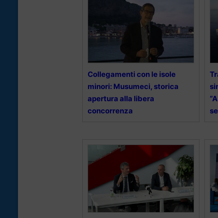
Collegamenti con le isole
Tr
minori: Musumeci, storica
si
apertura alla libera
“A
concorrenza
se