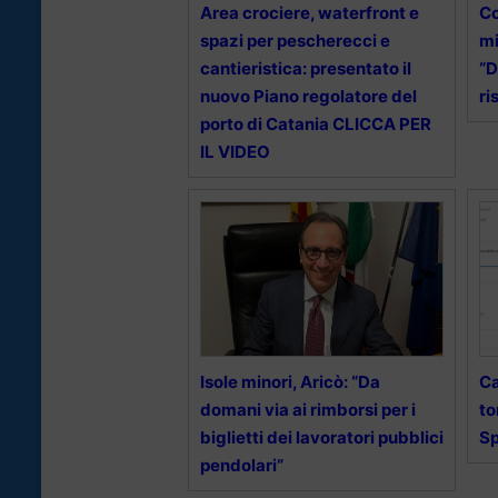
Area crociere, waterfront e
Co
spazi per pescherecci e
mi
cantieristica: presentato il
“D
nuovo Piano regolatore del
ri
porto di Catania CLICCA PER
IL VIDEO
Isole minori, Aricò: “Da
Ca
domani via ai rimborsi per i
to
biglietti dei lavoratori pubblici
Sp
pendolari”