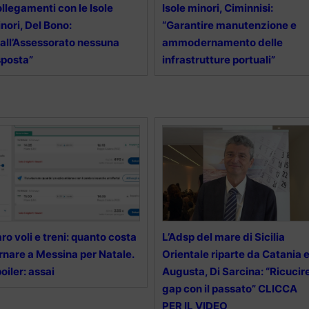
llegamenti con le Isole
Isole minori, Ciminnisi:
nori, Del Bono:
“Garantire manutenzione e
all’Assessorato nessuna
ammodernamento delle
sposta”
infrastrutture portuali”
ro voli e treni: quanto costa
L’Adsp del mare di Sicilia
rnare a Messina per Natale.
Orientale riparte da Catania 
oiler: assai
Augusta, Di Sarcina: “Ricucir
gap con il passato” CLICCA
PER IL VIDEO