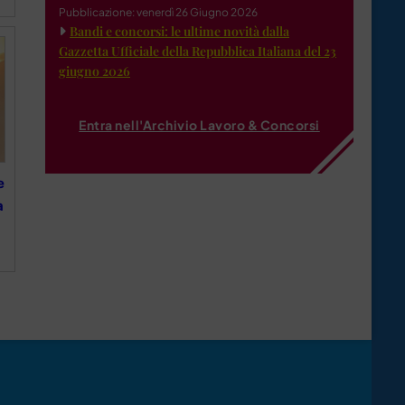
Pubblicazione: venerdì 26 Giugno 2026
Bandi e concorsi: le ultime novità dalla
Gazzetta Ufficiale della Repubblica Italiana del 23
giugno 2026
Entra nell'Archivio Lavoro & Concorsi
e
a