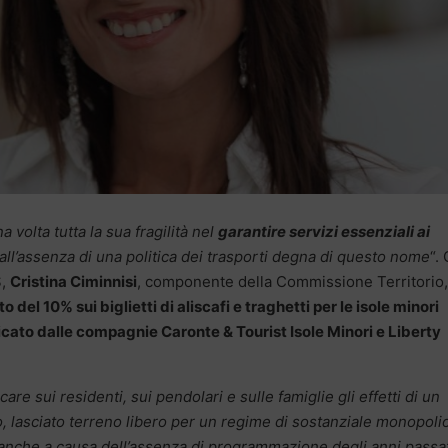
 volta tutta la sua fragilità nel
garantire servizi essenziali ai
dall’assenza di una politica dei trasporti degna di questo nome
“.
S,
Cristina Ciminnisi
, componente della Commissione Territorio,
o del 10% sui biglietti di aliscafi e traghetti per le isole minori
plicato dalle compagnie Caronte & Tourist Isole Minori e Liberty
are sui residenti, sui pendolari e sulle famiglie gli effetti di un
, lasciato terreno libero per un regime di sostanziale monopolio
anche a causa dell’assenza di programmazione degli anni passat