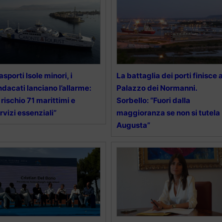
asporti Isole minori, i
La battaglia dei porti finisce 
ndacati lanciano l’allarme:
Palazzo dei Normanni.
 rischio 71 marittimi e
Sorbello: “Fuori dalla
rvizi essenziali”
maggioranza se non si tutela
Augusta”