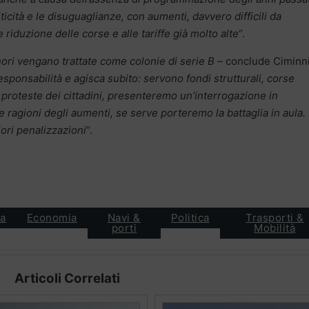
iticità e le disuguaglianze, con aumenti, davvero difficili da
iduzione delle corse e alle tariffe già molto alte
“.
ori vengano trattate come colonie di serie B
– conclude Ciminni
sponsabilità e agisca subito: servono fondi strutturali, corse
 proteste dei cittadini, presenteremo un’interrogazione in
agioni degli aumenti, se serve porteremo la battaglia in aula.
iori penalizzazioni
“.
ca
Economia
Navi &
Politica
Trasporti &
porti
Mobilità
Articoli Correlati