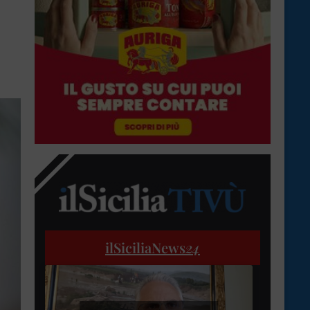
ilSiciliaNews
24