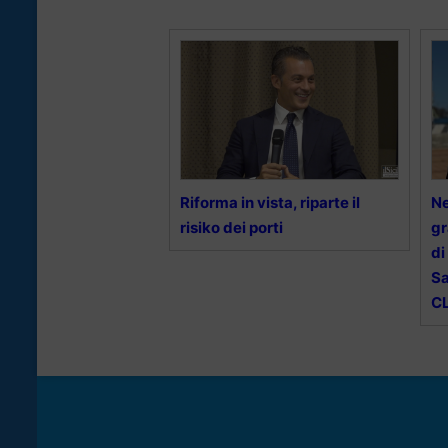
Riforma in vista, riparte il
Ne
risiko dei porti
gr
di
Sa
C