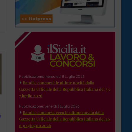
Pubblicazione: mercoledì 8 Luglio 2026
Bandi e concorsi: le ultime novità dalla
Gazzetta Ufficiale della Repubblica Italiana del 3 e
7 luglio 2026
Pubblicazione: venerdì 3 Luglio 2026
e
Bandi e concorsi: ecco le ultime novità dalla
e
Gazzetta Ufficiale della Repubblica Italiana del 26
e 30 giugno 2026