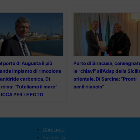
l porto di Augusta il più
Porto di Siracusa, consegnat
ande impianto di rimozione
le “chiavi” all’Adsp della Sicili
 anidride carbonica, Di
orientale. Di Sarcina: “Pronti
rcina: “Tuteliamo il mare”
per il rilancio”
LICCA PER LE FOTO
Chi siamo
Pubblicità