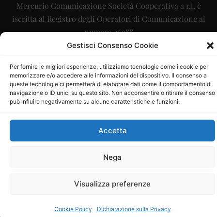
Mercurio Comunicazione Società Cooperativa a r.l. è
iscritta al Registro degli Operatori di Comunicazione al
numero 26988
Gestisci Consenso Cookie
Sito gestito da
La Digitale srl
–
info@ladigitale.it
Per fornire le migliori esperienze, utilizziamo tecnologie come i cookie per
memorizzare e/o accedere alle informazioni del dispositivo. Il consenso a
queste tecnologie ci permetterà di elaborare dati come il comportamento di
navigazione o ID unici su questo sito. Non acconsentire o ritirare il consenso
può influire negativamente su alcune caratteristiche e funzioni.
Accetta
Nega
Visualizza preferenze
Cookie Policy
Dichiarazione sulla Privacy