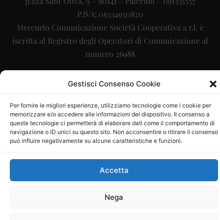
p.zza Sant’Oliva, 9 – 90141 – Palermo – 091335557
P.IVA: 06334930820
Mercurio Comunicazione Società Cooperativa a r.l. è
iscritta al Registro degli Operatori di Comunicazione al
numero 26988
Sito gestito da
La Digitale srl
–
info@ladigitale.it
Gestisci Consenso Cookie
Per fornire le migliori esperienze, utilizziamo tecnologie come i cookie per
memorizzare e/o accedere alle informazioni del dispositivo. Il consenso a
queste tecnologie ci permetterà di elaborare dati come il comportamento di
navigazione o ID unici su questo sito. Non acconsentire o ritirare il consenso
può influire negativamente su alcune caratteristiche e funzioni.
Accetta
Nega