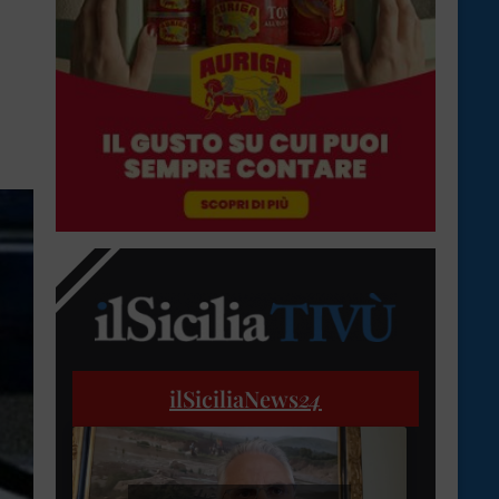
ilSiciliaNews
24