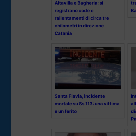
Altavilla e Bagheria: si
tr
registrano code e
Ba
rallentamenti di circa tre
chilometri in direzione
Catania
Santa Flavia, incidente
In
mortale su Ss 113: una vittima
al
e un ferito
di
Pa