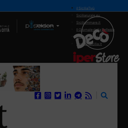
il SiciliaTivù
Siciliarurale.eu
Siciliammare.it
Il Network
Il Giornale della Bellezza
Siciliamedica.it
Sanitainsicilia.it