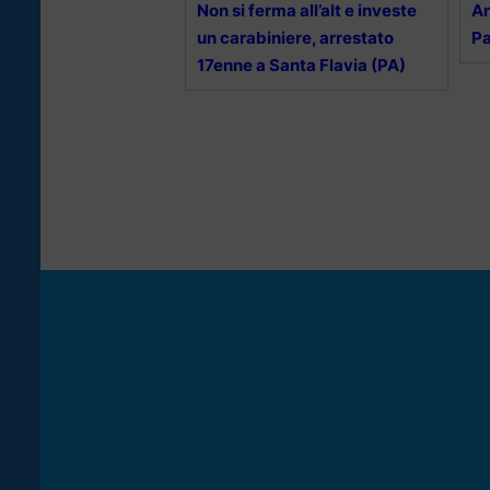
Non si ferma all’alt e investe
An
un carabiniere, arrestato
Pa
17enne a Santa Flavia (PA)