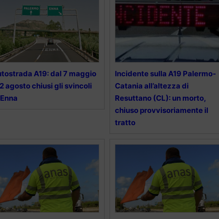
tostrada A19: dal 7 maggio
Incidente sulla A19 Palermo-
 2 agosto chiusi gli svincoli
Catania all’altezza di
 Enna
Resuttano (CL): un morto,
chiuso provvisoriamente il
tratto