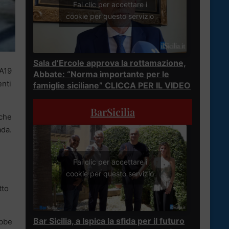
Fai clic per accettare i
cookie per questo servizio
Sala d’Ercole approva la rottamazione,
’A19
Abbate: “Norma importante per le
enti
famiglie siciliane” CLICCA PER IL VIDEO
BarSicilia
 che
ada.
Fai clic per accettare i
i
cookie per questo servizio
tto
Bar Sicilia, a Ispica la sfida per il futuro
ebbe