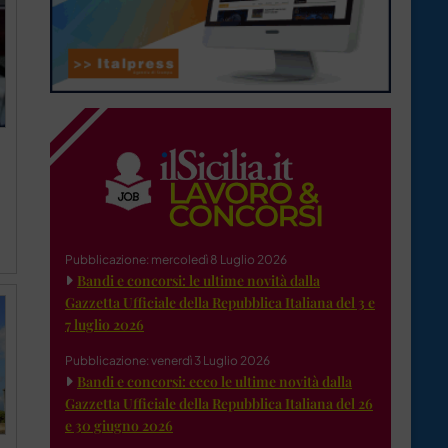
Pubblicazione: mercoledì 8 Luglio 2026
Bandi e concorsi: le ultime novità dalla
Gazzetta Ufficiale della Repubblica Italiana del 3 e
7 luglio 2026
Pubblicazione: venerdì 3 Luglio 2026
Bandi e concorsi: ecco le ultime novità dalla
Gazzetta Ufficiale della Repubblica Italiana del 26
e 30 giugno 2026