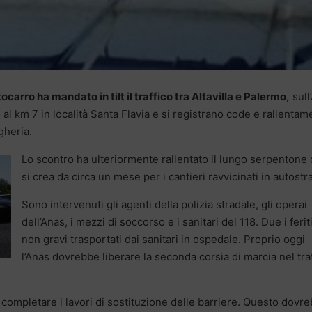
rro ha mandato in tilt il traffico tra Altavilla e Palermo,
sull
l km 7 in località Santa Flavia e si registrano code e rallentam
gheria.
Lo scontro ha ulteriormente rallentato il lungo serpentone
si crea da circa un mese per i cantieri ravvicinati in autostr
Sono intervenuti gli agenti della polizia stradale, gli operai
dell’Anas, i mezzi di soccorso e i sanitari del 118. Due i ferit
non gravi trasportati dai sanitari in ospedale. Proprio oggi
l’Anas dovrebbe liberare la seconda corsia di marcia nel tra
completare i lavori di sostituzione delle barriere. Questo dovr