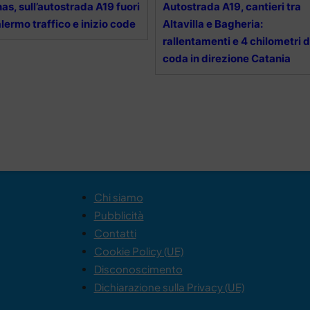
as, sull’autostrada A19 fuori
Autostrada A19, cantieri tra
lermo traffico e inizio code
Altavilla e Bagheria:
rallentamenti e 4 chilometri d
coda in direzione Catania
Chi siamo
Pubblicità
Contatti
Cookie Policy (UE)
Disconoscimento
Dichiarazione sulla Privacy (UE)