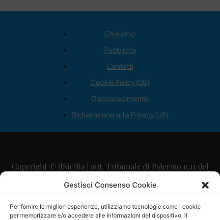
Chi siamo
Pubblicità
Contatti
Cookie Policy (UE)
Disconoscimento
Dichiarazione sulla Privacy (UE)
Copyright © ilSicilia | aut. Tribunale di Palermo n.11 del
29/09/2015
Gestisci Consenso Cookie
Editore: Mercurio Comunicazione Soc. Coop. A.R.L.
Per fornire le migliori esperienze, utilizziamo tecnologie come i cookie
per memorizzare e/o accedere alle informazioni del dispositivo. Il