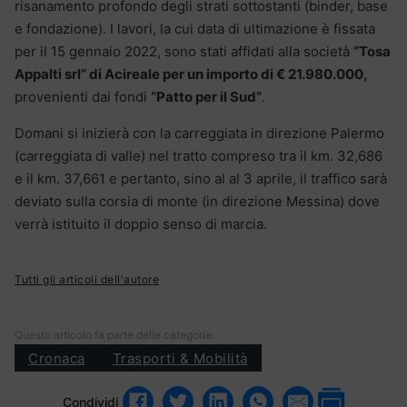
risanamento profondo degli strati sottostanti (binder, base
e fondazione). I lavori, la cui data di ultimazione è fissata
per il 15 gennaio 2022, sono stati affidati alla società
“Tosa
Appalti srl” di Acireale per un importo di € 21.980.000,
provenienti dai fondi
“Patto per il Sud”
.
Domani si inizierà con la carreggiata in direzione Palermo
(carreggiata di valle) nel tratto compreso tra il km. 32,686
e il km. 37,661 e pertanto, sino al al 3 aprile, il traffico sarà
deviato sulla corsia di monte (in direzione Messina) dove
verrà istituito il doppio senso di marcia.
Tutti gli articoli dell'autore
Questo articolo fa parte delle categorie:
Cronaca
Trasporti & Mobilità
Condividi