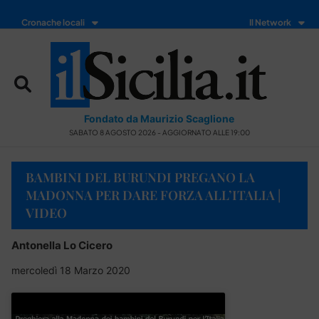
Cronache locali
Il Network
Fondato da Maurizio Scaglione
SABATO 8 AGOSTO 2026 - AGGIORNATO ALLE 19:00
BAMBINI DEL BURUNDI PREGANO LA
MADONNA PER DARE FORZA ALL’ITALIA |
VIDEO
Antonella Lo Cicero
mercoledì 18 Marzo 2020