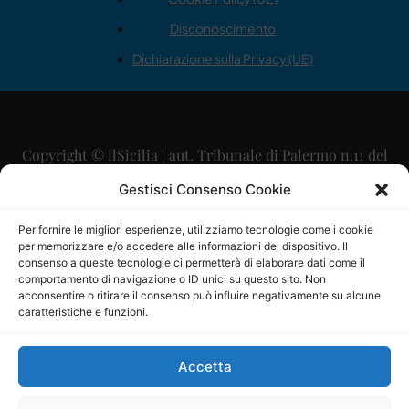
Disconoscimento
Dichiarazione sulla Privacy (UE)
Copyright © ilSicilia | aut. Tribunale di Palermo n.11 del
29/09/2015
Gestisci Consenso Cookie
Editore: Mercurio Comunicazione Soc. Coop. A.R.L.
Per fornire le migliori esperienze, utilizziamo tecnologie come i cookie
per memorizzare e/o accedere alle informazioni del dispositivo. Il
Direttore Editoriale: Maurizio Scaglione
consenso a queste tecnologie ci permetterà di elaborare dati come il
comportamento di navigazione o ID unici su questo sito. Non
Direttore Responsabile: Maria Calabrese
acconsentire o ritirare il consenso può influire negativamente su alcune
caratteristiche e funzioni.
p.zza Sant’Oliva, 9 – 90141 – Palermo – 091335557
P.IVA: 06334930820
Accetta
Mercurio Comunicazione Società Cooperativa a r.l. è