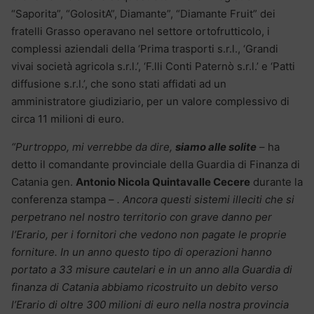
“Saporita”, “GolositA”, Diamante”, “Diamante Fruit” dei
fratelli Grasso operavano nel settore ortofrutticolo, i
complessi aziendali della ‘Prima trasporti s.r.l., ‘Grandi
vivai società agricola s.r.l.’, ‘F.lli Conti Paternò s.r.l.’ e ‘Patti
diffusione s.r.l.’, che sono stati affidati ad un
amministratore giudiziario, per un valore complessivo di
circa 11 milioni di euro.
“Purtroppo, mi verrebbe da dire,
siamo alle solite
– ha
detto il comandante provinciale della Guardia di Finanza di
Catania gen.
Antonio Nicola Quintavalle Cecere
durante la
conferenza stampa –
. Ancora questi sistemi illeciti che si
perpetrano nel nostro territorio con grave danno per
l’Erario, per i fornitori che vedono non pagate le proprie
forniture. In un anno questo tipo di operazioni hanno
portato a 33 misure cautelari e in un anno alla Guardia di
finanza di Catania abbiamo ricostruito un debito verso
l’Erario di oltre 300 milioni di euro nella nostra provincia