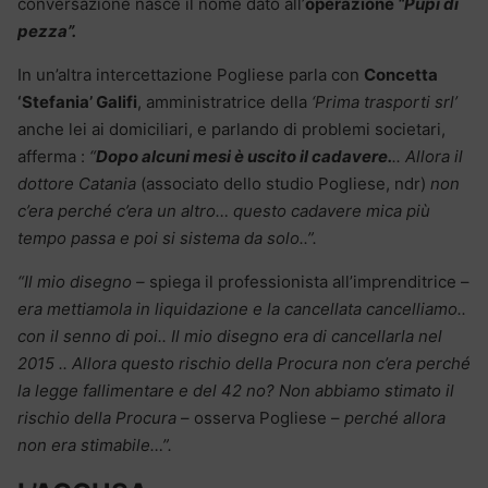
conversazione nasce il nome dato all’
operazione
“Pupi di
pezza”.
In un’altra intercettazione Pogliese parla con
Concetta
‘Stefania’ Galifi
, amministratrice della
‘Prima trasporti srl’
anche lei ai domiciliari, e parlando di problemi societari,
afferma :
“
Dopo alcuni mesi è uscito il cadavere.
.. Allora il
dottore Catania
(associato dello studio Pogliese, ndr)
non
c’era perché c’era un altro… questo cadavere mica più
tempo passa e poi si sistema da solo..”.
“Il mio disegno –
spiega il professionista all’imprenditrice –
era mettiamola in liquidazione e la cancellata cancelliamo..
con il senno di poi..
Il mio disegno era di cancellarla nel
2015 .. Allora questo rischio della Procura non c’era perché
la legge fallimentare e del 42 no? Non abbiamo stimato il
rischio della Procura
– osserva Pogliese –
perché allora
non era stimabile…”.