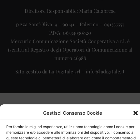
Direttore Responsabile: Maria Calabrese
p.zza Sant’Oliva, 9 – 90141 – Palermo – 091335557
P.IVA: 06334930820
Mercurio Comunicazione Società Cooperativa a r.l. è
iscritta al Registro degli Operatori di Comunicazione al
numero 26988
Sito gestito da
La Digitale srl
–
info@ladigitale.it
Gestisci Consenso Cookie
Per fornire le migliori esperienze, utilizziamo tecnologie come i cookie per
memorizzare e/o accedere alle informazioni del dispositivo. Il consenso a
queste tecnologie ci permetterà di elaborare dati come il comportamento di