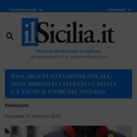
Cronache locali
Il Network
Fondato da Maurizio Scaglione
GIOVEDÌ 6 AGOSTO 2026 - AGGIORNATO ALLE 18:01
BANCAROTTA ED EVASIONE FISCALE:
NOVE ARRESTI ECCELLENTI A CATANIA,
C’È ANCHE IL PADRE DEL SINDACO
Redazione
mercoledì 13 Febbraio 2019