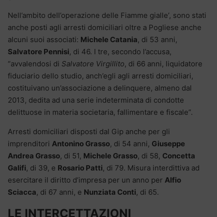
Nell’ambito dell’operazione delle Fiamme gialle’, sono stati
anche posti agli arresti domiciliari oltre a Pogliese anche
alcuni suoi associati:
Michele Catania
, di 53 anni,
Salvatore Pennisi
, di 46. I tre, secondo l’accusa,
“avvalendosi di
Salvatore Virgillito
, di 66 anni, liquidatore
fiduciario dello studio, anch’egli agli arresti domiciliari,
costituivano un’associazione a delinquere, almeno dal
2013, dedita ad una serie indeterminata di condotte
delittuose in materia societaria, fallimentare e fiscale”.
Arresti domiciliari disposti dal Gip anche per gli
imprenditori
Antonino Grasso
, di 54 anni,
Giuseppe
Andrea Grasso
, di 51,
Michele Grasso
, di 58,
Concetta
Galifi
, di 39, e
Rosario Patti
, di 79. Misura interdittiva ad
esercitare il diritto d’impresa per un anno per
Alfio
Sciacca
, di 67 anni, e
Nunziata Conti
, di 65.
LE INTERCETTAZIONI