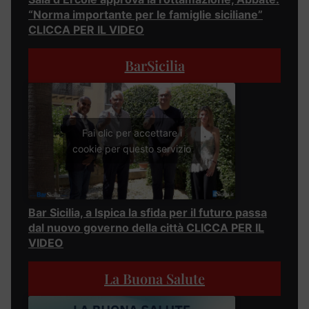
“Norma importante per le famiglie siciliane”
CLICCA PER IL VIDEO
BarSicilia
Fai clic per accettare i
cookie per questo servizio
Bar Sicilia, a Ispica la sfida per il futuro passa
dal nuovo governo della città CLICCA PER IL
VIDEO
La Buona Salute