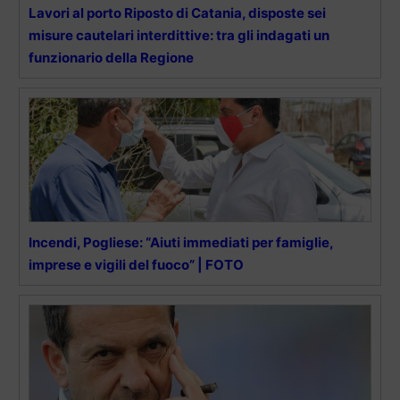
Lavori al porto Riposto di Catania, disposte sei
misure cautelari interdittive: tra gli indagati un
funzionario della Regione
Incendi, Pogliese: “Aiuti immediati per famiglie,
imprese e vigili del fuoco” | FOTO