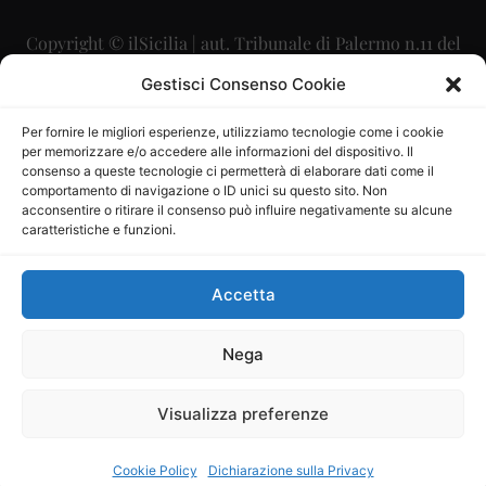
Copyright © ilSicilia | aut. Tribunale di Palermo n.11 del
29/09/2015
Gestisci Consenso Cookie
Editore: Mercurio Comunicazione Soc. Coop. A.R.L.
Per fornire le migliori esperienze, utilizziamo tecnologie come i cookie
per memorizzare e/o accedere alle informazioni del dispositivo. Il
Direttore Editoriale: Maurizio Scaglione
consenso a queste tecnologie ci permetterà di elaborare dati come il
comportamento di navigazione o ID unici su questo sito. Non
Direttore Responsabile: Maria Calabrese
acconsentire o ritirare il consenso può influire negativamente su alcune
caratteristiche e funzioni.
p.zza Sant’Oliva, 9 – 90141 – Palermo – 091335557
P.IVA: 06334930820
Accetta
Mercurio Comunicazione Società Cooperativa a r.l. è
iscritta al Registro degli Operatori di Comunicazione al
Nega
numero 26988
Visualizza preferenze
Sito gestito da
La Digitale srl
–
info@ladigitale.it
Cookie Policy
Dichiarazione sulla Privacy