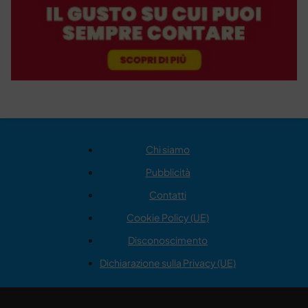
Chi siamo
Pubblicità
Contatti
Cookie Policy (UE)
Disconoscimento
Dichiarazione sulla Privacy (UE)