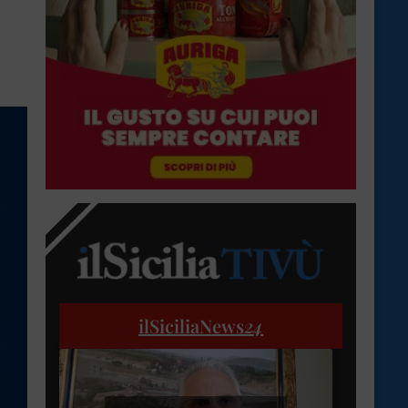
ilSiciliaNews
24