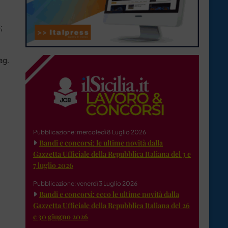
;
ag.
Pubblicazione: mercoledì 8 Luglio 2026
Bandi e concorsi: le ultime novità dalla
Gazzetta Ufficiale della Repubblica Italiana del 3 e
7 luglio 2026
Pubblicazione: venerdì 3 Luglio 2026
Bandi e concorsi: ecco le ultime novità dalla
Gazzetta Ufficiale della Repubblica Italiana del 26
e 30 giugno 2026