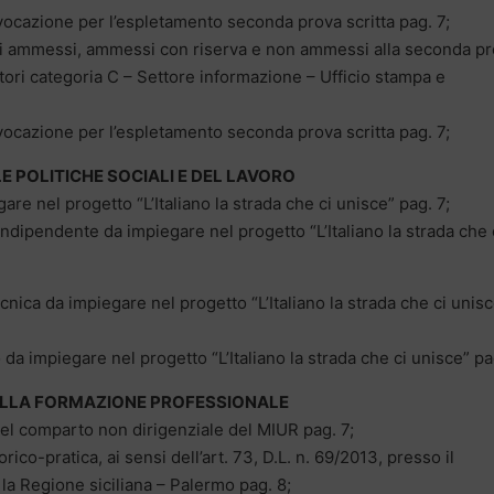
vocazione per l’espletamento seconda prova scritta pag. 7;
ti ammessi, ammessi con riserva e non ammessi alla seconda p
ttori categoria C – Settore informazione – Ufficio stampa e
vocazione per l’espletamento seconda prova scritta pag. 7;
E POLITICHE SOCIALI E DEL LAVORO
re nel progetto “L’Italiano la strada che ci unisce” pag. 7;
ndipendente da impiegare nel progetto “L’Italiano la strada che 
nica da impiegare nel progetto “L’Italiano la strada che ci unis
a impiegare nel progetto “L’Italiano la strada che ci unisce” pa
ELLA FORMAZIONE PROFESSIONALE
el comparto non dirigenziale del MIUR pag. 7;
rico-pratica, ai sensi dell’art. 73, D.L. n. 69/2013, presso il
 la Regione siciliana – Palermo pag. 8;