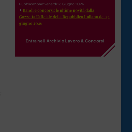
Pubblicazione: venerdì 26 Giugno 2026
Bandi e concorsi: le ultime novità dalla
Gazzetta Ufficiale della Repubblica Italiana del 23
giugno 2026
Entra nell'Archivio Lavoro & Concorsi
;