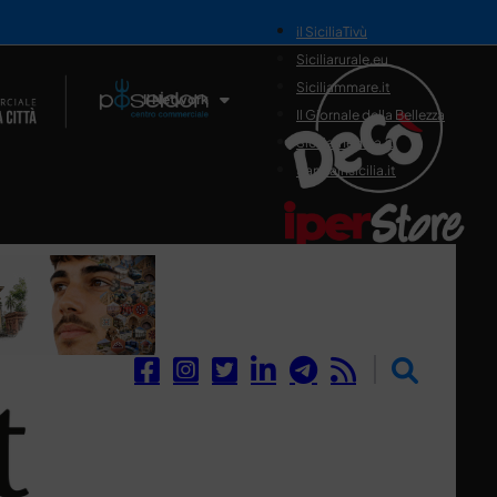
il SiciliaTivù
Siciliarurale.eu
Siciliammare.it
Il Network
Il Giornale della Bellezza
Siciliamedica.it
Sanitainsicilia.it