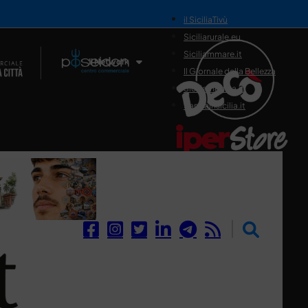
il SiciliaTivù
Siciliarurale.eu
Siciliammare.it
Il Network
Il Giornale della Bellezza
Siciliamedica.it
Sanitainsicilia.it