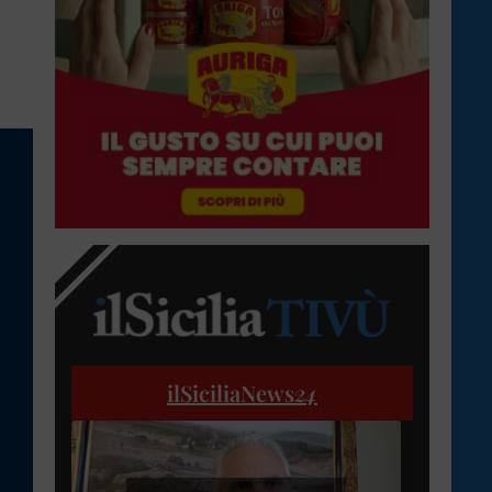
ilSiciliaNews
24