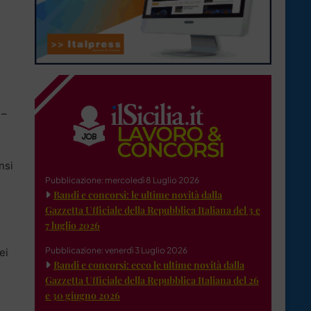
 –
nsi
Pubblicazione: mercoledì 8 Luglio 2026
Bandi e concorsi: le ultime novità dalla
Gazzetta Ufficiale della Repubblica Italiana del 3 e
7 luglio 2026
Pubblicazione: venerdì 3 Luglio 2026
ei
Bandi e concorsi: ecco le ultime novità dalla
Gazzetta Ufficiale della Repubblica Italiana del 26
e 30 giugno 2026