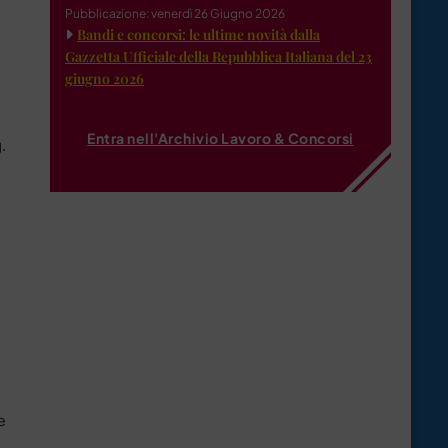
Pubblicazione: venerdì 26 Giugno 2026
Bandi e concorsi: le ultime novità dalla
Gazzetta Ufficiale della Repubblica Italiana del 23
giugno 2026
Entra nell'Archivio Lavoro & Concorsi
.
e