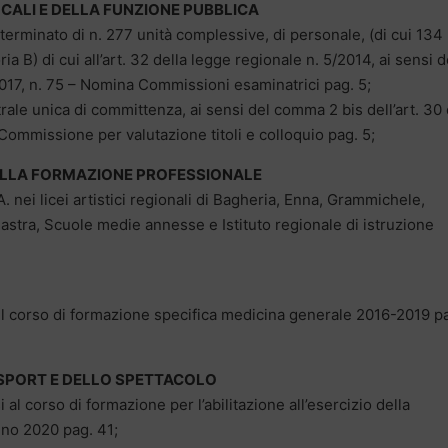
ALI E DELLA FUNZIONE PUBBLICA
erminato di n. 277 unità complessive, di personale, (di cui 134
a B) di cui all’art. 32 della legge regionale n. 5/2014, ai sensi d
017, n. 75 – Nomina Commissioni esaminatrici pag. 5;
rale unica di committenza, ai sensi del comma 2 bis dell’art. 30 
Commissione per valutazione titoli e colloquio pag. 5;
ELLA FORMAZIONE PROFESSIONALE
.A. nei licei artistici regionali di Bagheria, Enna, Grammichele,
astra, Scuole medie annesse e Istituto regionale di istruzione
l corso di formazione specifica medicina generale 2016-2019 p
SPORT E DELLO SPETTACOLO
l corso di formazione per l’abilitazione all’esercizio della
nno 2020 pag. 41;