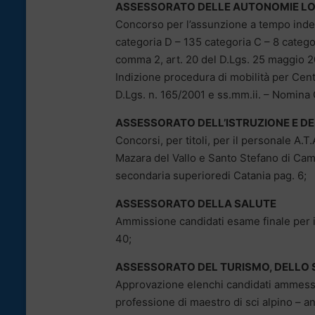
ASSESSORATO DELLE AUTONOMIE LOC
Concorso per l’assunzione a tempo indet
categoria D – 135 categoria C – 8 categori
comma 2, art. 20 del D.Lgs. 25 maggio 2
Indizione procedura di mobilità per Cent
D.Lgs. n. 165/2001 e ss.mm.ii. – Nomina 
ASSESSORATO DELL’ISTRUZIONE E D
Concorsi, per titoli, per il personale A.T
Mazara del Vallo e Santo Stefano di Cam
secondaria superioredi Catania pag. 6;
ASSESSORATO DELLA SALUTE
Ammissione candidati esame finale per i
40;
ASSESSORATO DEL TURISMO, DELLO 
Approvazione elenchi candidati ammessi a
professione di maestro di sci alpino – a