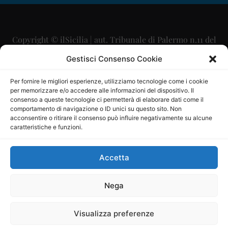
Copyright © ilSicilia | aut. Tribunale di Palermo n.11 del
29/09/2015
Gestisci Consenso Cookie
Editore: Mercurio Comunicazione Soc. Coop. A.R.L.
Per fornire le migliori esperienze, utilizziamo tecnologie come i cookie
per memorizzare e/o accedere alle informazioni del dispositivo. Il
Direttore Editoriale: Maurizio Scaglione
consenso a queste tecnologie ci permetterà di elaborare dati come il
comportamento di navigazione o ID unici su questo sito. Non
Direttore Responsabile: Maria Calabrese
acconsentire o ritirare il consenso può influire negativamente su alcune
caratteristiche e funzioni.
p.zza Sant’Oliva, 9 – 90141 – Palermo – 091335557
P.IVA: 06334930820
Accetta
Mercurio Comunicazione Società Cooperativa a r.l. è
iscritta al Registro degli Operatori di Comunicazione al
Nega
numero 26988
Visualizza preferenze
Sito gestito da
La Digitale srl
–
info@ladigitale.it