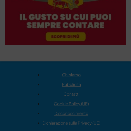
Chi siamo
Pubblicità
Contatti
Cookie Policy (UE)
Disconoscimento
Dichiarazione sulla Privacy (UE)