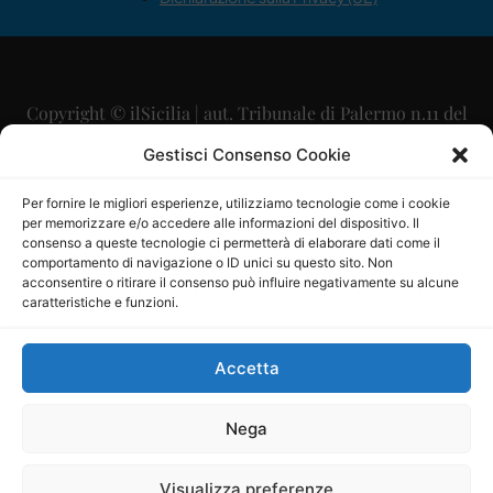
Copyright © ilSicilia | aut. Tribunale di Palermo n.11 del
29/09/2015
Gestisci Consenso Cookie
Editore: Mercurio Comunicazione Soc. Coop. A.R.L.
Per fornire le migliori esperienze, utilizziamo tecnologie come i cookie
per memorizzare e/o accedere alle informazioni del dispositivo. Il
Direttore Editoriale: Maurizio Scaglione
consenso a queste tecnologie ci permetterà di elaborare dati come il
comportamento di navigazione o ID unici su questo sito. Non
Direttore Responsabile: Maria Calabrese
acconsentire o ritirare il consenso può influire negativamente su alcune
caratteristiche e funzioni.
p.zza Sant’Oliva, 9 – 90141 – Palermo – 091335557
P.IVA: 06334930820
Accetta
Mercurio Comunicazione Società Cooperativa a r.l. è
iscritta al Registro degli Operatori di Comunicazione al
Nega
numero 26988
Visualizza preferenze