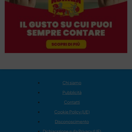
Chi siamo
Pubblicità
Contatti
Cookie Policy (UE)
Disconoscimento
Dichiarazione sulla Privacy (UE)