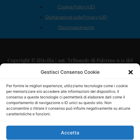
Cookie Policy (UE)
Dichiarazione sulla Privacy (UE)
Disconoscimento
Copyright © ilSicilia | aut. Tribunale di Palermo n.11 del
29/09/2015
Gestisci Consenso Cookie
Editore: Mercurio Comunicazione Soc. Coop. A.R.L.
Per fornire le migliori esperienze, utilizziamo tecnologie come i cookie
per memorizzare e/o accedere alle informazioni del dispositivo. Il
Direttore Editoriale: Maurizio Scaglione
consenso a queste tecnologie ci permetterà di elaborare dati come il
comportamento di navigazione o ID unici su questo sito. Non
Direttore Responsabile: Maria Calabrese
acconsentire o ritirare il consenso può influire negativamente su alcune
caratteristiche e funzioni.
p.zza Sant’Oliva, 9 – 90141 – Palermo – 091335557
P.IVA: 06334930820
Accetta
Mercurio Comunicazione Società Cooperativa a r.l. è