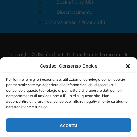
Cookie Policy (UE)
Disconoscimento
Dichiarazione sulla Privacy (UE)
Copyright © ilSicilia | aut. Tribunale di Palermo n.11 del
29/09/2015
Gestisci Consenso Cookie
Editore: Mercurio Comunicazione Soc. Coop. A.R.L.
Per fornire le migliori esperienze, utilizziamo tecnologie come i cookie
per memorizzare e/o accedere alle informazioni del dispositivo. Il
Direttore Editoriale: Maurizio Scaglione
consenso a queste tecnologie ci permetterà di elaborare dati come il
comportamento di navigazione o ID unici su questo sito. Non
Direttore Responsabile: Maria Calabrese
acconsentire o ritirare il consenso può influire negativamente su alcune
caratteristiche e funzioni.
p.zza Sant’Oliva, 9 – 90141 – Palermo – 091335557
P.IVA: 06334930820
Accetta
Mercurio Comunicazione Società Cooperativa a r.l. è