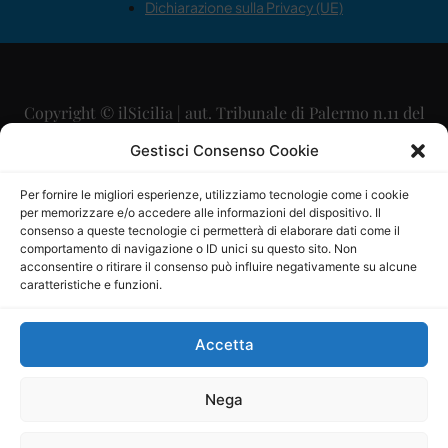
Dichiarazione sulla Privacy (UE)
Copyright © ilSicilia | aut. Tribunale di Palermo n.11 del
29/09/2015
Gestisci Consenso Cookie
Editore: Mercurio Comunicazione Soc. Coop. A.R.L.
Per fornire le migliori esperienze, utilizziamo tecnologie come i cookie
per memorizzare e/o accedere alle informazioni del dispositivo. Il
Direttore Editoriale: Maurizio Scaglione
consenso a queste tecnologie ci permetterà di elaborare dati come il
comportamento di navigazione o ID unici su questo sito. Non
Direttore Responsabile: Maria Calabrese
acconsentire o ritirare il consenso può influire negativamente su alcune
caratteristiche e funzioni.
p.zza Sant’Oliva, 9 – 90141 – Palermo – 091335557
P.IVA: 06334930820
Accetta
Mercurio Comunicazione Società Cooperativa a r.l. è
iscritta al Registro degli Operatori di Comunicazione al
Nega
numero 26988