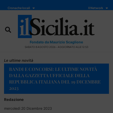
Cronache locali
Il Network
Fondato da Maurizio Scaglione
SABATO 8 AGOSTO 2026 - AGGIORNATO ALLE 12:53
Le ultime novità
BANDI E CONCORSI: LE ULTIME NOVITÀ
DALLA GAZZETTA UFFICIALE DELLA
REPUBBLICA ITALIANA DEL 19 DICEMBRE
2023
Redazione
mercoledì 20 Dicembre 2023