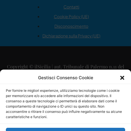
Contatti
Cookie Policy (UE)
Disconoscimento
Dichiarazione sulla Privacy (UE)
Copyright © ilSicilia | aut. Tribunale di Palermo n.11 del
29/09/2015
Gestisci Consenso Cookie
Editore: Mercurio Comunicazione Soc. Coop. A.R.L.
Per fornire le migliori esperienze, utilizziamo tecnologie come i cookie
per memorizzare e/o accedere alle informazioni del dispositivo. Il
Direttore Editoriale: Maurizio Scaglione
consenso a queste tecnologie ci permetterà di elaborare dati come il
comportamento di navigazione o ID unici su questo sito. Non
Direttore Responsabile: Maria Calabrese
acconsentire o ritirare il consenso può influire negativamente su alcune
caratteristiche e funzioni.
p.zza Sant’Oliva, 9 – 90141 – Palermo – 091335557