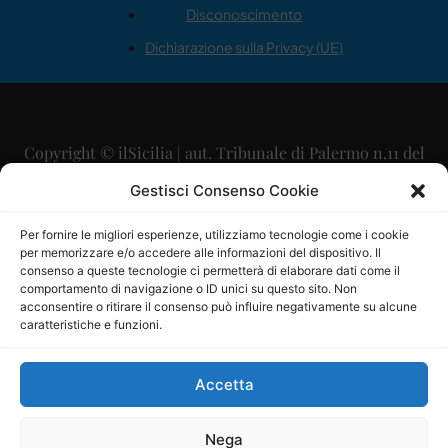
Disconoscimento
Dichiarazione sulla Privacy (UE)
Copyright © ilSicilia | aut. Tribunale di Palermo n.11 del
29/09/2015
Gestisci Consenso Cookie
Editore: Mercurio Comunicazione Soc. Coop. A.R.L.
Per fornire le migliori esperienze, utilizziamo tecnologie come i cookie
per memorizzare e/o accedere alle informazioni del dispositivo. Il
Direttore Editoriale: Maurizio Scaglione
consenso a queste tecnologie ci permetterà di elaborare dati come il
comportamento di navigazione o ID unici su questo sito. Non
Direttore Responsabile: Maria Calabrese
acconsentire o ritirare il consenso può influire negativamente su alcune
caratteristiche e funzioni.
p.zza Sant’Oliva, 9 – 90141 – Palermo – 091335557
P.IVA: 06334930820
Accetta
Mercurio Comunicazione Società Cooperativa a r.l. è
iscritta al Registro degli Operatori di Comunicazione al
Nega