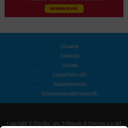
Chi siamo
Pubblicità
Contatti
Cookie Policy (UE)
Disconoscimento
Dichiarazione sulla Privacy (UE)
Copyright © ilSicilia | aut. Tribunale di Palermo n.11 del