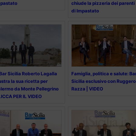
pastato
chiude la pizzeria dei parenti
di Impastato
Bar Sicilia Roberto Lagalla
Famiglia, politica e salute: Ba
lustra la sua ricetta per
Sicilia esclusivo con Ruggero
lermo da Monte Pellegrino
Razza | VIDEO
ICCA PER IL VIDEO