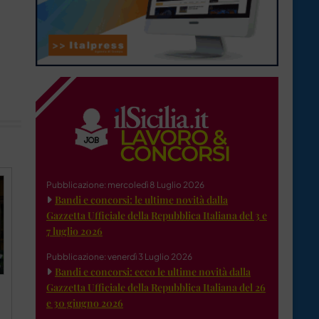
Pubblicazione: mercoledì 8 Luglio 2026
Bandi e concorsi: le ultime novità dalla
Gazzetta Ufficiale della Repubblica Italiana del 3 e
7 luglio 2026
Pubblicazione: venerdì 3 Luglio 2026
Bandi e concorsi: ecco le ultime novità dalla
Gazzetta Ufficiale della Repubblica Italiana del 26
e 30 giugno 2026