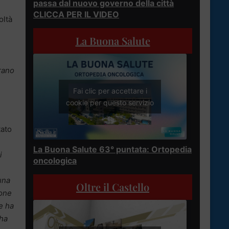
passa dal nuovo governo della città
CLICCA PER IL VIDEO
oltà
La Buona Salute
erano
Fai clic per accettare i
cookie per questo servizio
tato
La Buona Salute 63° puntata: Ortopedia
i
oncologica
 una
Oltre il Castello
ione
e ha
 ha