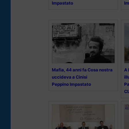
Impastato
Im
Mafia, 44 anni fa Cosa nostra
A 
uccideva a Cinisi
il
Peppino Impastato
Pa
CL