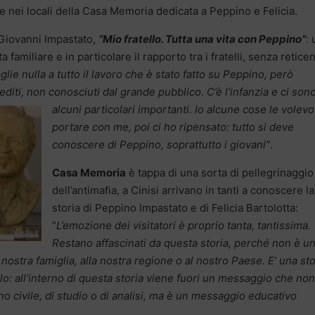
ne nei locali della Casa Memoria dedicata a Peppino e Felicia.
i Giovanni Impastato,
“Mio fratello. Tutta una vita con Peppino”
: 
a familiare e in particolare il rapporto tra i fratelli, senza retice
lie nulla a tutto il lavoro che è stato fatto su Peppino, però
editi, non conosciuti dal grande pubblico. C’è l’infanzia e ci son
alcuni particolari importanti. Io
alcune cose le volevo
portare con me, poi ci ho ripensato: tutto si deve
conoscere di Peppino, soprattutto i giovani”
.
Casa Memoria
è tappa di una sorta di pellegrinaggio
dell’antimafia, a Cinisi arrivano in tanti a conoscere la
storia di Peppino Impastato e di Felicia Bartolotta:
“
L’emozione dei visitatori è proprio tanta, tantissima.
Restano affascinati da questa storia, perché non è u
 nostra famiglia, alla nostra regione o al nostro Paese. E’ una sto
lo: all’interno di questa storia viene fuori un messaggio che non
o civile, di studio o di analisi, ma è un messaggio educativo