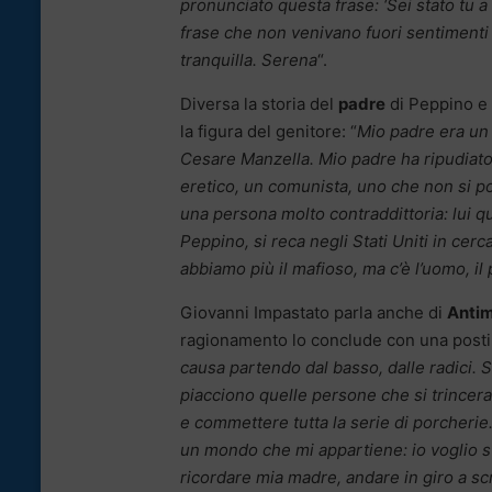
pronunciato questa frase: ‘Sei stato tu a
frase che non venivano fuori sentimenti
tranquilla. Serena
“.
Diversa la storia del
padre
di Peppino e 
la figura del genitore: “
Mio padre era un 
Cesare Manzella. Mio padre ha ripudiato 
eretico, un comunista, uno che non si po
una persona molto contraddittoria: lui 
Peppino, si reca negli Stati Uniti in cer
abbiamo più il mafioso, ma c’è l’uomo, il p
Giovanni Impastato parla anche di
Antim
ragionamento lo conclude con una postil
causa partendo dal basso, dalle radici. 
piacciono quelle persone che si trinceran
e commettere tutta la serie di porcherie. 
un mondo che mi appartiene: io voglio st
ricordare mia madre, andare in giro a scr