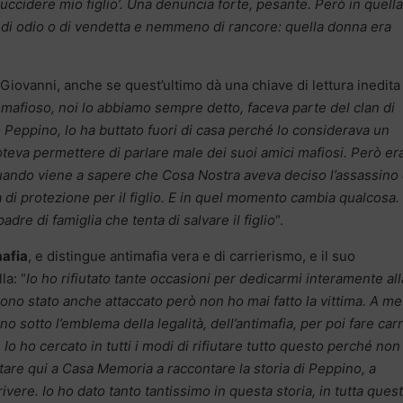
 uccidere mio figlio’. Una denuncia forte, pesante. Però in quella
 di odio o di vendetta e nemmeno di rancore: quella donna era
Giovanni, anche se quest’ultimo dà una chiave di lettura inedita
mafioso, noi lo abbiamo sempre detto, faceva parte del clan di
Peppino, lo ha buttato fuori di casa perché lo considerava un
teva permettere di parlare male dei suoi amici mafiosi. Però er
quando viene a sapere che Cosa Nostra aveva deciso l’assassino 
ca di protezione per il figlio. E in quel momento cambia qualcosa
adre di famiglia che tenta di salvare il figlio
“.
afia
, e distingue antimafia vera e di carrierismo, e il suo
la: “
Io ho rifiutato tante occasioni per dedicarmi interamente all
Sono stato anche attaccato però non ho mai fatto la vittima. A m
o sotto l’emblema della legalità, dell’antimafia, per poi fare carr
Io ho cercato in tutti i modi di rifiutare tutto questo perché non
are qui a Casa Memoria a raccontare la storia di Peppino, a
ivere. Io ho dato tanto tantissimo in questa storia, in tutta ques