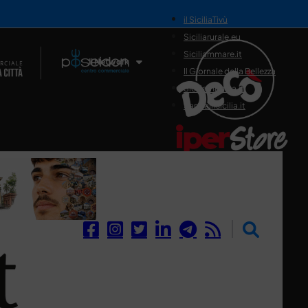
il SiciliaTivù
Siciliarurale.eu
Siciliammare.it
Il Network
Il Giornale della Bellezza
Siciliamedica.it
Sanitainsicilia.it