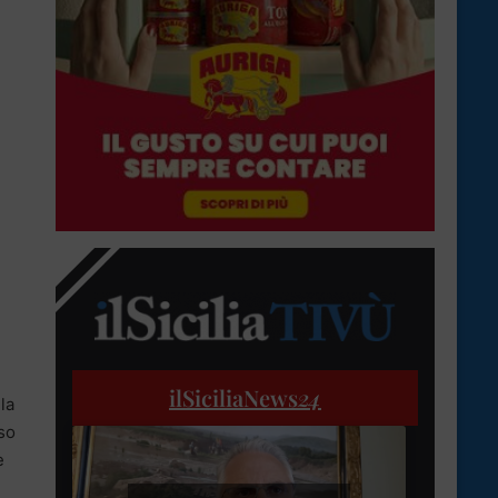
ilSiciliaNews
24
la
so
e