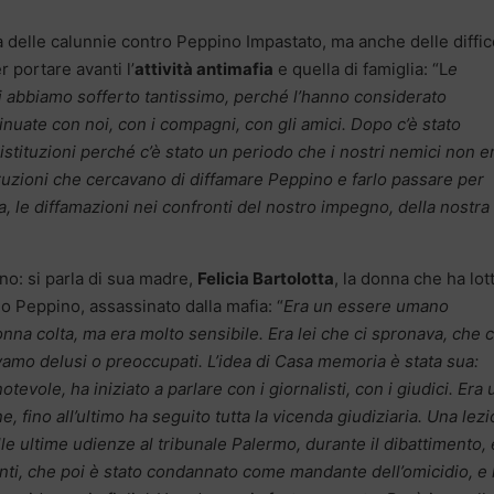
 delle calunnie contro Peppino Impastato, ma anche delle diffic
r portare avanti l’
attività antimafia
e quella di famiglia: “L
e
i abbiamo sofferto tantissimo, perché l’hanno considerato
inuate con noi, con i compagni, con gli amici. Dopo c’è stato
 istituzioni perché c’è stato un periodo che i nostri nemici non 
truzioni che cercavano di diffamare Peppino e farlo passare per
a, le diffamazioni nei confronti del nostro impegno, della nostra
ano: si parla di sua madre,
Felicia Bartolotta
, la donna che ha lot
lio Peppino, assassinato dalla mafia: “
Era un essere umano
na colta, ma era molto sensibile. Era lei che ci spronava, che c
amo delusi o preoccupati. L’idea di Casa memoria è stata sua:
tevole, ha iniziato a parlare con i giornalisti, con i giudici. Era
, fino all’ultimo ha seguito tutta la vicenda giudiziaria. Una lez
lle ultime udienze al tribunale Palermo, durante il dibattimento, 
nti, che poi è stato condannato come mandante dell’omicidio, e