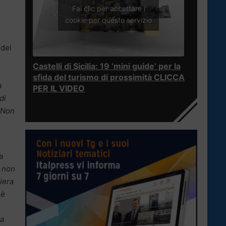
Fai clic per accettare i
cookie per questo servizio
 del
Castelli di Sicilia: 19 ‘mini guide’ per la
sfida del turismo di prossimità CLICCA
a
PER IL VIDEO
di
. Non
a
e non
iera
 è
ta