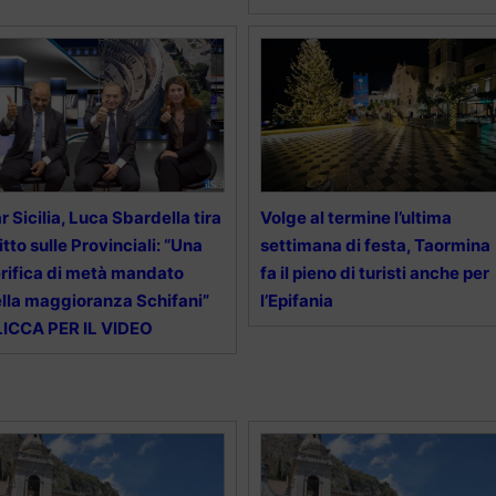
r Sicilia, Luca Sbardella tira
Volge al termine l’ultima
itto sulle Provinciali: “Una
settimana di festa, Taormina
rifica di metà mandato
fa il pieno di turisti anche per
lla maggioranza Schifani”
l’Epifania
ICCA PER IL VIDEO