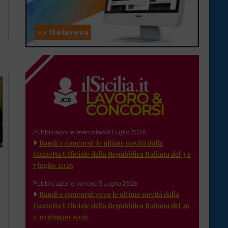
Pubblicazione: mercoledì 8 Luglio 2026
Bandi e concorsi: le ultime novità dalla
Gazzetta Ufficiale della Repubblica Italiana del 3 e
7 luglio 2026
Pubblicazione: venerdì 3 Luglio 2026
Bandi e concorsi: ecco le ultime novità dalla
Gazzetta Ufficiale della Repubblica Italiana del 26
e 30 giugno 2026