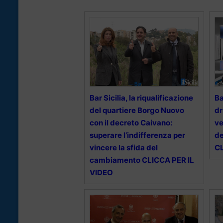
Bar Sicilia, la riqualificazione
Ba
del quartiere Borgo Nuovo
dr
con il decreto Caivano:
ve
superare l’indifferenza per
de
vincere la sfida del
CL
cambiamento CLICCA PER IL
VIDEO