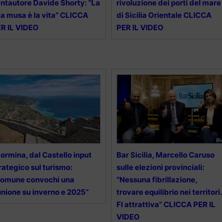
ntautore Davide Shorty: “La
rivoluzione dei porti del mare
a musa è la vita” CLICCA
di Sicilia Orientale CLICCA
R IL VIDEO
PER IL VIDEO
ormina, dal Castello input
Bar Sicilia, Marcello Caruso
rategico sul turismo:
sulle elezioni provinciali:
Comune convochi una
“Nessuna fibrillazione,
unione su inverno e 2025”
trovare equilibrio nei territori.
FI attrattiva” CLICCA PER IL
VIDEO