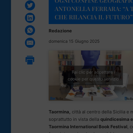
OGNI CONFINE GEOGRAFIC
ANTONELLA FERRARA: “A 
CHE RILANCIA IL FUTURO”
Redazione
domenica 15 Giugno 2025
Fai clic per accettare i
cookie per questo servizio
Taormina,
città al centro della Sicilia
soprattutto in vista della
quindicesima e
Taormina International Book Festival
, 