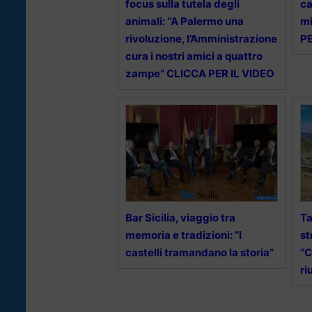
focus sulla tutela degli
ca
animali: “A Palermo una
mi
rivoluzione, l’Amministrazione
PE
cura i nostri amici a quattro
zampe” CLICCA PER IL VIDEO
Bar Sicilia, viaggio tra
Ta
memoria e tradizioni: “I
st
castelli tramandano la storia”
“
ri