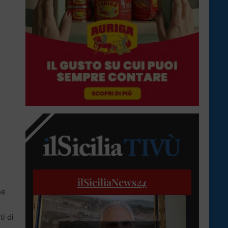
ilSiciliaNews
24
ne
i di