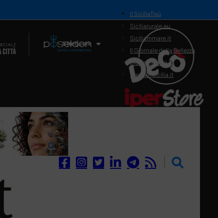
il SiciliaTivù
Siciliarurale.eu
Siciliammare.it
Il Network
Il Giornale della Bellezza
Siciliamedica.it
Sanitainsicilia.it