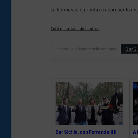
La Kermesse è pronta e rappresenta una v
Tutti gli articoli dell'autore
BarSi
Questo articolo fa parte delle categorie:
Bar Sicilia, con Ferrandelli il
A 