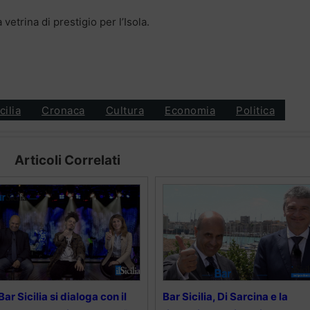
etrina di prestigio per l’Isola.
cilia
Cronaca
Cultura
Economia
Politica
Articoli Correlati
Bar Sicilia si dialoga con il
Bar Sicilia, Di Sarcina e la