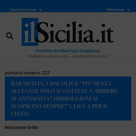
Cronache locali
Il Network
Fondato da Maurizio Scaglione
DOMENICA 9 AGOSTO 2026 - AGGIORNATO ALLE 19:07
puntata numero 222
BAR SICILIA, CRACOLICI: “PD? SENZA
ALLEANZE SOLO SCONFITTE. CARRIERE
SU ANTIMAFIA? IMBROGLIONI SI
SCOPRONO SEMPRE!” CLICCA PER IL
VIDEO
Marianna Grillo