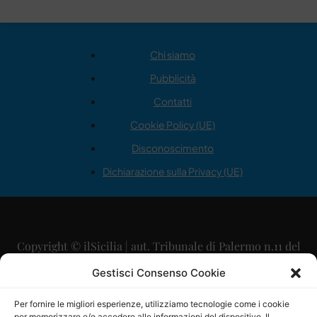
Chi siamo
Pubblicità
Contatti
Cookie Policy (UE)
Disconoscimento
Dichiarazione sulla Privacy (UE)
Copyright © ilSicilia | aut. Tribunale di Palermo n.11 del
29/09/2015
Gestisci Consenso Cookie
Editore: Mercurio Comunicazione Soc. Coop. A.R.L.
Per fornire le migliori esperienze, utilizziamo tecnologie come i cookie
per memorizzare e/o accedere alle informazioni del dispositivo. Il