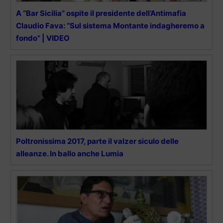
A “Bar Sicilia” ospite il presidente dell’Antimafia
Claudio Fava: “Sul sistema Montante indagheremo a
fondo” | VIDEO
Poltronissima 2017, parte il valzer siculo delle
alleanze. In ballo anche Lumia