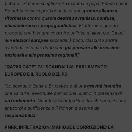
battuta.
“E’ come scegliere tra mamma e papà! Penso che il
Pd debba essere protagonista di una
grande alleanza
riformista
contro questa
destra sovranista, confusa,
chiacchierona e propagandistica
. E’ attorno a questo
progetto che bisogna costruire un’idea di alleanze. Da qui
alle
elezioni europee
succederà poco, ciascuno andrà
avanti da solo ma, dobbiamo
già pensare alle prossime
nazionali e alle prossime regionali
.”
“QATAR GATE”, GLI SCANDALI AL PARLAMENTO
EUROPEO E IL RUOLO DEL PD
“Lo scandalo Qatar a Bruxelles è di una
gravità inaudita
che va oltre l’eventuale corruzione. siamo in presenza di
un tradimento
. Quanto accaduto dimostra che non ci sono
anticorpi a sufficienza e il Pd non è esente da
responsabilità
.”
PNRR, INFILTRAZIONI MAFIOSE E CORRUZIONE: LA