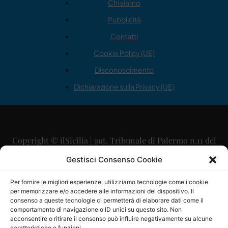
Chi siamo
Pubblicità
Contatti
Cookie Policy (UE)
Disconoscimento
Dichiarazione sulla Privacy (UE)
Copyright © ilSicilia | aut. Tribunale di Palermo n.11 del
29/09/2015
Gestisci Consenso Cookie
Editore: Mercurio Comunicazione Soc. Coop. A.R.L.
Per fornire le migliori esperienze, utilizziamo tecnologie come i cookie
per memorizzare e/o accedere alle informazioni del dispositivo. Il
Direttore Editoriale: Maurizio Scaglione
consenso a queste tecnologie ci permetterà di elaborare dati come il
comportamento di navigazione o ID unici su questo sito. Non
Direttore Responsabile: Maria Calabrese
acconsentire o ritirare il consenso può influire negativamente su alcune
caratteristiche e funzioni.