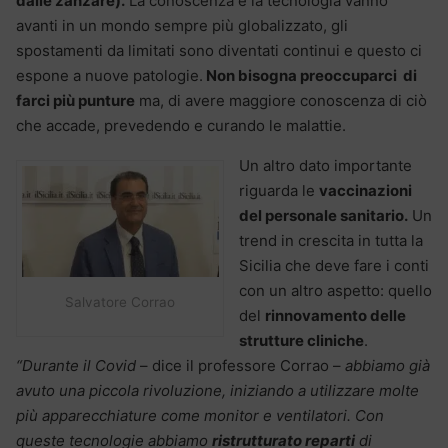
dalle zanzare).
La conoscenza e la tecnologia vanno
avanti in un mondo sempre più globalizzato, gli
spostamenti da limitati sono diventati continui e questo ci
espone a nuove patologie.
Non bisogna preoccuparci di
farci più punture
ma, di avere maggiore conoscenza di ciò
che accade, prevedendo e curando le malattie.
Un altro dato importante
riguarda le
vaccinazioni
del personale sanitario.
Un
trend in crescita in tutta la
Sicilia che deve fare i conti
con un altro aspetto: quello
Salvatore Corrao
del
rinnovamento delle
strutture cliniche
.
“Durante il Covid
– dice il professore Corrao –
abbiamo già
avuto una piccola rivoluzione, iniziando a utilizzare molte
più apparecchiature come monitor e ventilatori. Con
queste tecnologie abbiamo
ristrutturato reparti
di