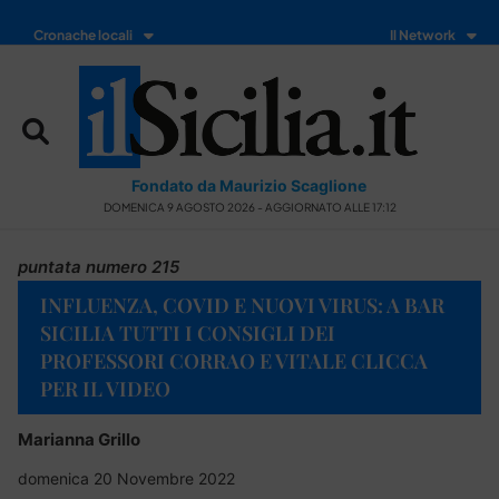
Cronache locali
Il Network
Fondato da Maurizio Scaglione
DOMENICA 9 AGOSTO 2026 - AGGIORNATO ALLE 17:12
puntata numero 215
INFLUENZA, COVID E NUOVI VIRUS: A BAR
SICILIA TUTTI I CONSIGLI DEI
PROFESSORI CORRAO E VITALE CLICCA
PER IL VIDEO
Marianna Grillo
domenica 20 Novembre 2022