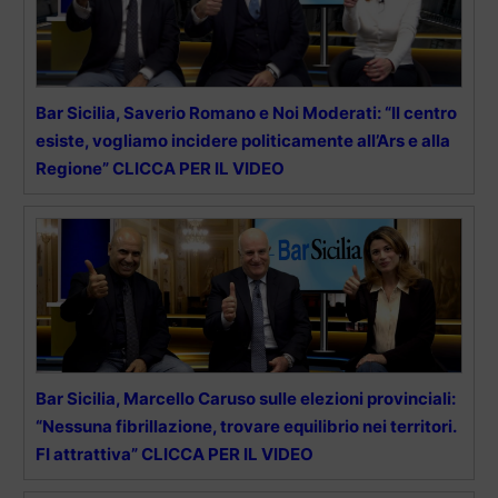
Bar Sicilia, Saverio Romano e Noi Moderati: “Il centro
esiste, vogliamo incidere politicamente all’Ars e alla
Regione” CLICCA PER IL VIDEO
Bar Sicilia, Marcello Caruso sulle elezioni provinciali:
“Nessuna fibrillazione, trovare equilibrio nei territori.
FI attrattiva” CLICCA PER IL VIDEO