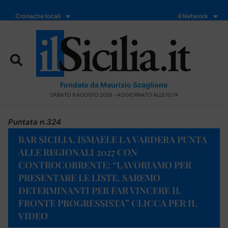
Cronache locali
Il Network
Fondato da Maurizio Scaglione
SABATO 8 AGOSTO 2026 - AGGIORNATO ALLE 10:19
Puntata n.324
BAR SICILIA, ISMAELE LA VARDERA PUNTA
ALLE REGIONALI 2027 CON
CONTROCORRENTE: “LAVORIAMO PER
PRESENTARE LE LISTE. SAREMO
DETERMINANTI PER FAR VINCERE IL
FRONTE PROGRESSISTA” CLICCA PER IL
VIDEO