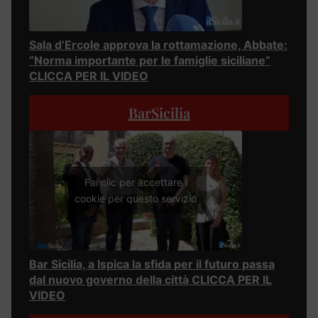
Sala d’Ercole approva la rottamazione, Abbate:
“Norma importante per le famiglie siciliane”
CLICCA PER IL VIDEO
BarSicilia
Fai clic per accettare i
cookie per questo servizio
Bar Sicilia, a Ispica la sfida per il futuro passa
dal nuovo governo della città CLICCA PER IL
VIDEO