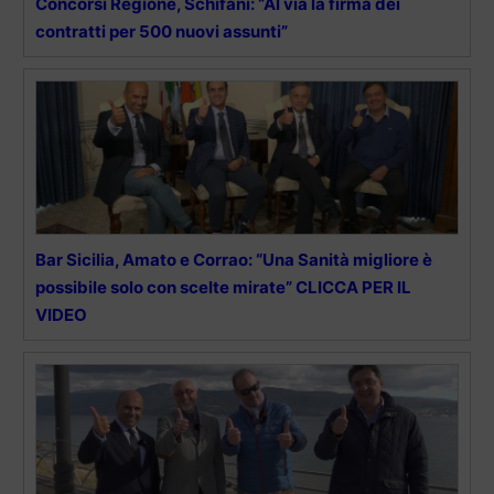
Concorsi Regione, Schifani: “Al via la firma dei
contratti per 500 nuovi assunti”
Bar Sicilia, Amato e Corrao: “Una Sanità migliore è
possibile solo con scelte mirate” CLICCA PER IL
VIDEO