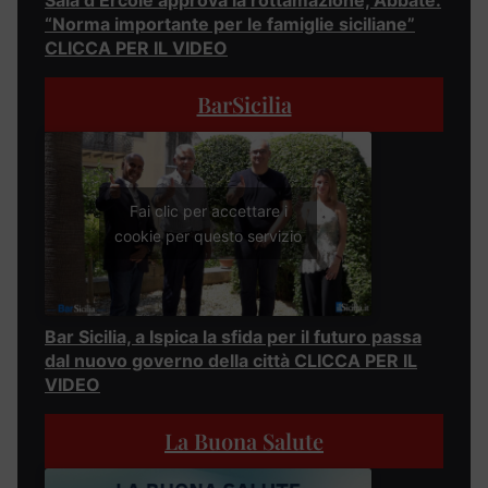
“Norma importante per le famiglie siciliane”
CLICCA PER IL VIDEO
BarSicilia
Fai clic per accettare i
cookie per questo servizio
Bar Sicilia, a Ispica la sfida per il futuro passa
dal nuovo governo della città CLICCA PER IL
VIDEO
La Buona Salute