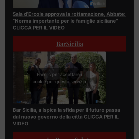
Sala d’Ercole approva la rottamazione, Abbate:
“Norma importante per le famiglie siciliane”
CLICCA PER IL VIDEO
BarSicilia
Fai clic per accettare i
cookie per questo servizio
Bar Sicilia, a Ispica la sfida per il futuro passa
dal nuovo governo della città CLICCA PER IL
VIDEO