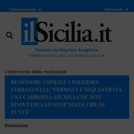
Cronache locali
Il Network
Fondato da Maurizio Scaglione
VENERDÌ 7 AGOSTO 2026 - AGGIORNATO ALLE 15:38
L'intervento della municipale
BENESSERE ANIMALE A PALERMO,
FERRANDELLI: “FERMATA E SEQUESTRATA
UNA CARROZZA ABUSIVA CHE NON
RISPETTAVA LO STOP NELLE ORE DI
PUNTA”
Redazione