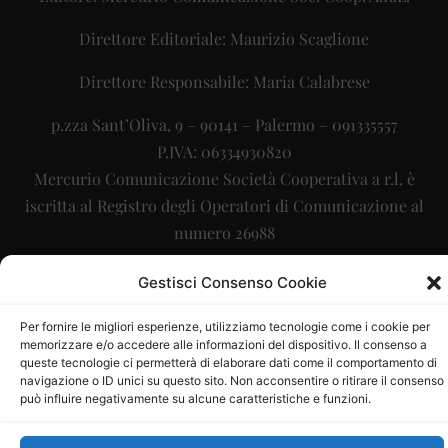
Direttore Editoriale: Maurizio Scaglione
Direttore Responsabile: Maria Calabrese
p.zza Sant’Oliva, 9 – 90141 – Palermo – 091335557
P.IVA: 06334930820
Mercurio Comunicazione Società Cooperativa a r.l. è
iscritta al Registro degli Operatori di Comunicazione al
numero 26988
Sito gestito da
La Digitale srl
–
info@ladigitale.it
Gestisci Consenso Cookie
Per fornire le migliori esperienze, utilizziamo tecnologie come i cookie per
memorizzare e/o accedere alle informazioni del dispositivo. Il consenso a
queste tecnologie ci permetterà di elaborare dati come il comportamento di
navigazione o ID unici su questo sito. Non acconsentire o ritirare il consenso
può influire negativamente su alcune caratteristiche e funzioni.