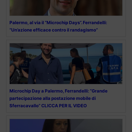
Palermo, al via il “Microchip Days”. Ferrandelli:
“Un’azione efficace contro il randagismo”
Microchip Day a Palermo, Ferrandelli: “Grande
partecipazione alla postazione mobile di
Sferracavallo” CLICCA PER IL VIDEO