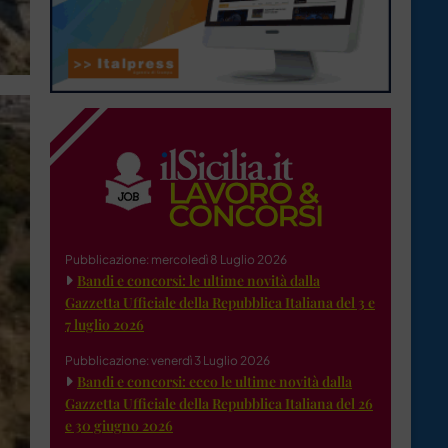
Pubblicazione: mercoledì 8 Luglio 2026
Bandi e concorsi: le ultime novità dalla
Gazzetta Ufficiale della Repubblica Italiana del 3 e
7 luglio 2026
Pubblicazione: venerdì 3 Luglio 2026
Bandi e concorsi: ecco le ultime novità dalla
Gazzetta Ufficiale della Repubblica Italiana del 26
e 30 giugno 2026