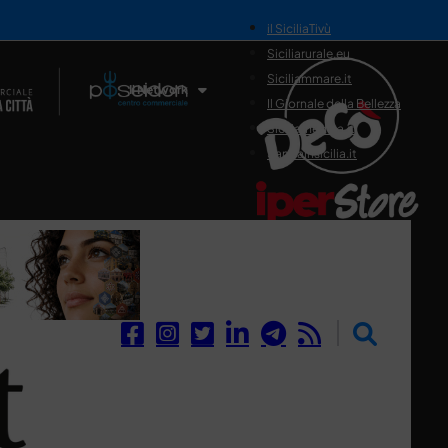
il SiciliaTivù
Siciliarurale.eu
Siciliammare.it
Il Network
Il Giornale della Bellezza
Siciliamedica.it
Sanitainsicilia.it