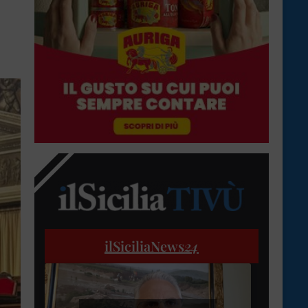
ilSiciliaNews
24