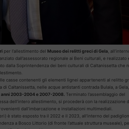
ri
per l’allestimento del
Museo dei relitti greci di Gela
, all’intern
anziato dall’assessorato regionale ai Beni culturali, e realizzato 
ato dalla Soprintendenza dei beni culturali di Caltanissetta che 
llestimento.
le casse contenenti gli elementi lignei appartenenti al relitto g
 di Caltanissetta, nelle acque antistanti contrada Bulala, a Gela
i anni 2003-2004 e 2007-2008.
Terminato l’assemblaggio del
essa dell’intero allestimento, si procederà con la realizzazione d
rovenienti dall’imbarcazione e installazioni multimediali.
eri) è stato esposto tra il 2022 e il 2023, all’interno del padiglio
enza a Bosco Littorio (di fronte l’attuale struttura museale), pe