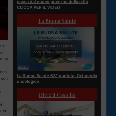
passa dal nuovo governo della città
CLICCA PER IL VIDEO
La Buona Salute
o di
Fai clic per accettare i
cookie per questo servizio
ex
ne ha
reco
La Buona Salute 63° puntata: Ortopedia
, con
oncologica
i
Oltre il Castello
ne
r la