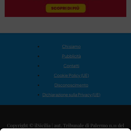
Chi siamo
Pubblicità
Contatti
Cookie Policy (UE)
Disconoscimento
Dichiarazione sulla Privacy (UE)
Copyright © ilSicilia | aut. Tribunale di Palermo n.11 del