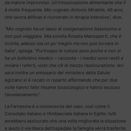
da malore improvviso. Un’intossicazione alimentante che lì
è molto frequente. Mio cognato Antonio Mirabile, 46 anni,
che lavora all’Anas è ricoverato in terapia intensiva”,
dice.
“Mio cognato ha un tasso di ossigenazione bassissimo e
non può viaggiare. Mia sorella Rosalia Manosperti, che è
incinta, adesso sta un po’ meglio ma non può tornare in
Italia”
, spiega. “
Purtroppo le notizie sono poche e non si
ha un bollettino medico
– racconta –
I medici sono restii a
inviare i referti, visto che c’è di mezzo l’assicurazione. Ieri
sera inoltre un emissario del ministero della Salute
egiziano si è recato in reparto affermando che per due
volte hanno fatto l’esame tossicologico e hanno escluso
l’avvelenamento”.
La Farnesina è a conoscenza del caso, così come il
Consolato italiano e l’Ambasciata italiana in Egitto: tutti
avrebbero assicurato che una volta migliorata la situazione
e avuto il via libera dell’ospedale la famiglia verrà trasferita