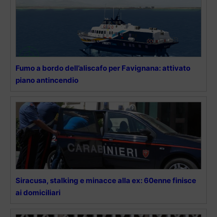
Fumo a bordo dell’aliscafo per Favignana: attivato
piano antincendio
Siracusa, stalking e minacce alla ex: 60enne finisce
ai domiciliari