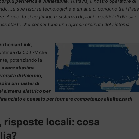
cor più periferica e vulnerabile
. Tuttavia, il nostro operatore di
 mondo. Le sue risorse tecnologiche e umane ci pongono tra i Paes
 A questo si aggiunge l’esistenza di piani specifici di difesa e
“black start”, che consentono una ripresa ordinata del sistema
yrrhenian Link
, il
ontinua da 500 kV che
ente, potenziando la
a avanzatissima.
iversità di Palermo,
ospita un master di
el sistema elettrico per
 finanziato e pensato per formare competenze all’altezza di
 risposte locali: cosa
lia?