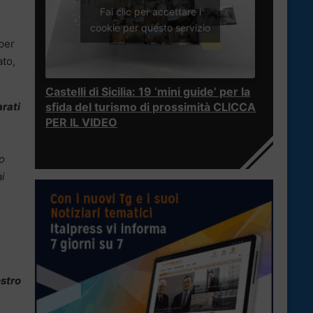
a
Fai clic per accettare i
cookie per questo servizio
 per
ato,
Castelli di Sicilia: 19 ‘mini guide’ per la
arati
sfida del turismo di prossimità CLICCA
PER IL VIDEO
o
ai
ostro