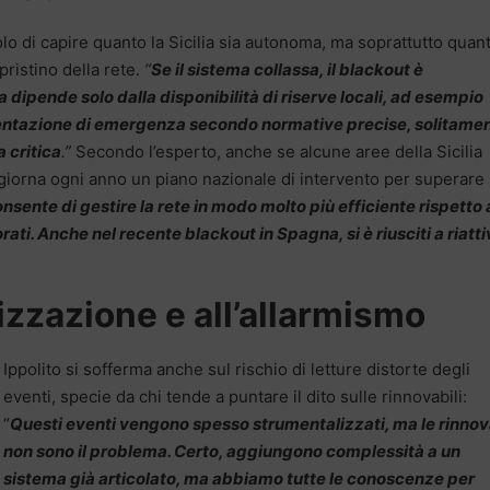
olo di capire quanto la Sicilia sia autonoma, ma soprattutto quan
pristino della rete.
“
Se il sistema collassa, il blackout è
 dipende solo dalla disponibilità di riserve locali, ad esempio
mentazione di emergenza secondo normative precise, solitame
a critica
.”
Secondo l’esperto, anche se alcune aree della Sicilia
aggiorna ogni anno un piano nazionale di intervento per superare 
nsente di gestire la rete in modo molto più efficiente rispetto 
orati. Anche nel recente blackout in Spagna, si è riusciti a riatt
izzazione e all’allarmismo
Ippolito si sofferma anche sul rischio di letture distorte degli
eventi, specie da chi tende a puntare il dito sulle rinnovabili:
“
Questi eventi vengono spesso strumentalizzati, ma le rinnov
non sono il problema. Certo, aggiungono complessità a un
sistema già articolato, ma abbiamo tutte le conoscenze per