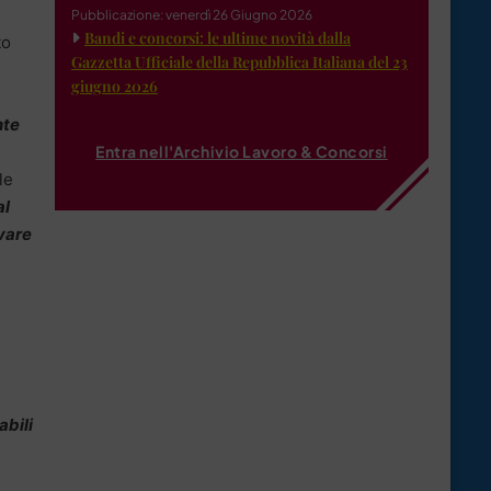
Pubblicazione: venerdì 26 Giugno 2026
Bandi e concorsi: le ultime novità dalla
to
Gazzetta Ufficiale della Repubblica Italiana del 23
giugno 2026
nte
Entra nell'Archivio Lavoro & Concorsi
le
al
ivare
abili