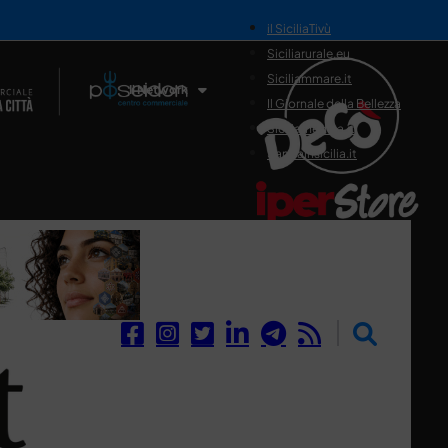
il SiciliaTivù
Siciliarurale.eu
Siciliammare.it
Il Network
Il Giornale della Bellezza
Siciliamedica.it
Sanitainsicilia.it