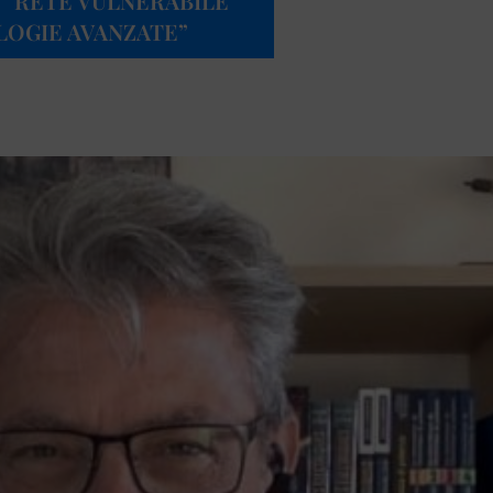
): “RETE VULNERABILE
LOGIE AVANZATE”