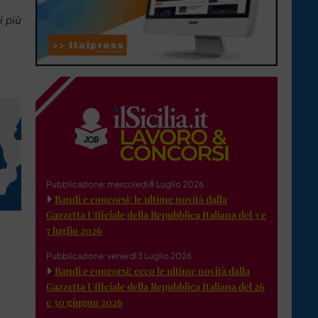
i più
Pubblicazione: mercoledì 8 Luglio 2026
Bandi e concorsi: le ultime novità dalla
Gazzetta Ufficiale della Repubblica Italiana del 3 e
7 luglio 2026
Pubblicazione: venerdì 3 Luglio 2026
Bandi e concorsi: ecco le ultime novità dalla
Gazzetta Ufficiale della Repubblica Italiana del 26
e 30 giugno 2026