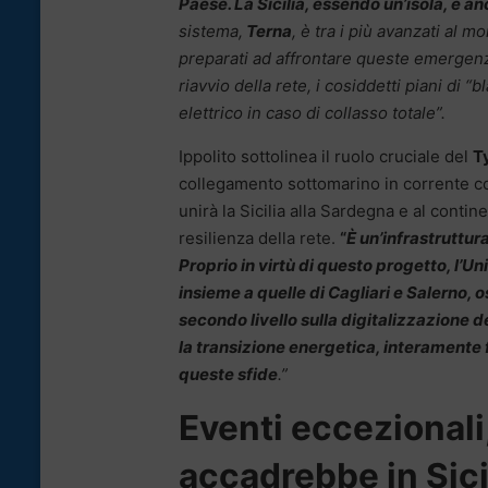
Paese. La Sicilia, essendo un’isola, è an
sistema,
Terna
, è tra i più avanzati al
preparati ad affrontare queste emergenze.
riavvio della rete, i cosiddetti piani di 
elettrico in caso di collasso totale”.
Ippolito sottolinea il ruolo cruciale del
T
collegamento sottomarino in corrente c
unirà la Sicilia alla Sardegna e al contin
resilienza della rete.
“
È un’infrastruttur
Proprio in virtù di questo progetto, l’Un
insieme a quelle di Cagliari e Salerno, 
secondo livello sulla digitalizzazione d
la transizione energetica, interamente
queste sfide
.”
Eventi eccezionali,
accadrebbe in Sici