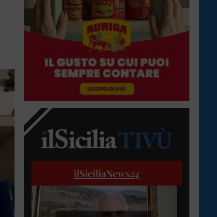
ilSiciliaNews
24