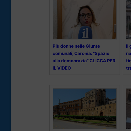
Più donne nelle Giunte
Il
comunali, Caronia: “Spazio
na
alla democrazia” CLICCA PER
ti
IL VIDEO
tr