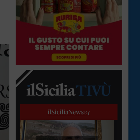
ilSiciliaNews
24