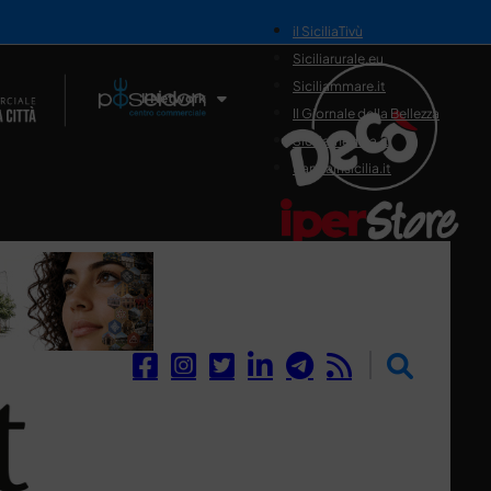
il SiciliaTivù
Siciliarurale.eu
Siciliammare.it
Il Network
Il Giornale della Bellezza
Siciliamedica.it
Sanitainsicilia.it