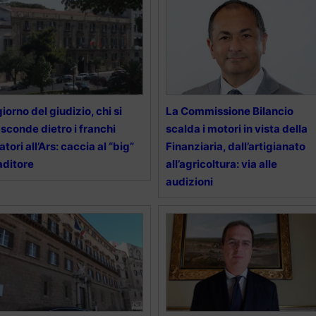
 giorno del giudizio, chi si
La Commissione Bilancio
sconde dietro i franchi
scalda i motori in vista della
ratori all’Ars: caccia al “big”
Finanziaria, dall’artigianato
aditore
all’agricoltura: via alle
audizioni