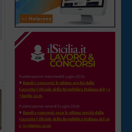
Pubblicazione: mercoledì 8 Luglio 2026
Bandi e concorsi: le ultime novità dalla
Gazzetta Ufficiale della Repubblica Italiana del 3 e
7 luglio 2026
Pubblicazione: venerdì 3 Luglio 2026
Bandi e concorsi: ecco le ultime novità dalla
Gazzetta Ufficiale della Repubblica Italiana del 26
e 30 giugno 2026