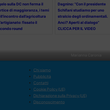
 gelo sulla DC non ferma il
Dagnino: “Con il presidente
rtice di maggioranza, i temi
Schifani studiamo per uno
ll’incontro dall’agricoltura
stralcio degli ordinamentali.
l’artigianato: fissato il
Anci? Aperti al dialogo”
econdo round
CLICCA PER IL VIDEO
Marianna Caronia
Chi siamo
Pubblicità
Contatti
Cookie Policy (UE)
Dichiarazione sulla Privacy (UE)
Disconoscimento