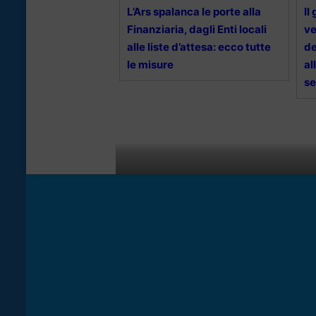
L’Ars spalanca le porte alla
Il
Finanziaria, dagli Enti locali
ve
alle liste d’attesa: ecco tutte
de
le misure
al
s