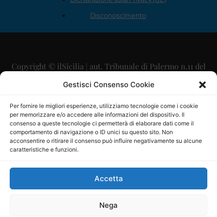
Disconoscimento
Copyright © ilSicilia | aut. Tribunale di Palermo n.11 del
29/09/2015
Gestisci Consenso Cookie
Editore: Mercurio Comunicazione Soc. Coop. A.R.L.
Per fornire le migliori esperienze, utilizziamo tecnologie come i cookie
per memorizzare e/o accedere alle informazioni del dispositivo. Il
Direttore Editoriale: Maurizio Scaglione
consenso a queste tecnologie ci permetterà di elaborare dati come il
comportamento di navigazione o ID unici su questo sito. Non
Direttore Responsabile: Maria Calabrese
acconsentire o ritirare il consenso può influire negativamente su alcune
caratteristiche e funzioni.
p.zza Sant’Oliva, 9 – 90141 – Palermo – 091335557
P.IVA: 06334930820
Accetta
Mercurio Comunicazione Società Cooperativa a r.l. è
iscritta al Registro degli Operatori di Comunicazione al
Nega
numero 26988