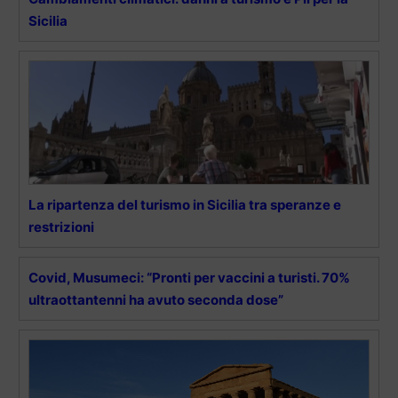
Sicilia
La ripartenza del turismo in Sicilia tra speranze e
restrizioni
Covid, Musumeci: “Pronti per vaccini a turisti. 70%
ultraottantenni ha avuto seconda dose”