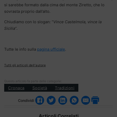
si sarebbe formato dalla cima del monte Ziretto, che lo
sovrasta proprio dall’alto.
Chiudiamo con lo slogan: “
Vince Castelmola, vince la
Sicilia
“.
Tutte le info sulla
pagina ufficiale
.
Tutti gli articoli dell'autore
Questo articolo fa parte delle categorie:
Cronaca
Società
Tradizioni
Condividi
Articoli Correlati