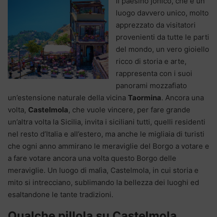
Il paesino jonico, che è un
luogo davvero unico, molto
apprezzato da visitatori
provenienti da tutte le parti
del mondo, un vero gioiello
ricco di storia e arte,
rappresenta con i suoi
panorami mozzafiato
un’estensione naturale della vicina
Taormina
. Ancora una
volta,
Castelmola
, che vuole vincere, per fare grande
un’altra volta la Sicilia, invita i siciliani tutti, quelli residenti
nel resto d’Italia e all’estero, ma anche le migliaia di turisti
che ogni anno ammirano le meraviglie del Borgo a votare e
a fare votare ancora una volta questo Borgo delle
meraviglie. Un luogo di malìa, Castelmola, in cui storia e
mito si intrecciano, sublimando la bellezza dei luoghi ed
esaltandone le tante tradizioni.
Qualche pillola su Castelmola