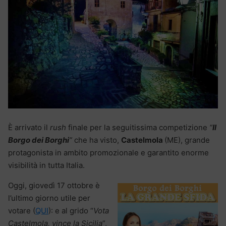
È arrivato il
rush
finale per la seguitissima competizione
“
Il
Borgo dei Borghi
”
che ha visto,
Castelmola
(ME), grande
protagonista in ambito promozionale e garantito enorme
visibilità in tutta Italia.
Oggi, giovedì 17 ottobre è
l’ultimo giorno utile per
votare (
QUI
): e al grido “
Vota
Castelmola, vince la Sicilia
”,