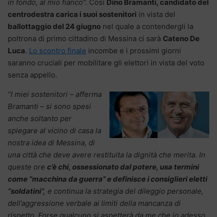
in fondo, al mio fianco”.
Così
Dino Bramanti, candidato del
centrodestra carica i suoi sostenitori
in vista del
ballottaggio del 24 giugno
nel quale a contendergli la
poltrona di primo cittadino di Messina ci sarà
Cateno De
Luca
.
Lo scontro finale
incombe e i prossimi giorni
saranno cruciali per mobilitare gli elettori in vista del voto
senza appello.
“I miei sostenitori – afferma
Bramanti – si sono spesi
anche soltanto per
spiegare al vicino di casa la
nostra idea di Messina, di
una città che deve avere restituita la dignità che merita. In
queste ore
c’è chi, ossessionato dal potere, usa termini
come “macchina da guerra” e definisce i consiglieri eletti
“soldatini”,
e continua la strategia del dileggio personale,
dell’aggressione verbale ai limiti della mancanza di
rispetto. Forse qualcuno si aspetterà da me che io adesso