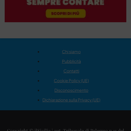
Chi siamo
Pubblicità
Contatti
Cookie Policy (UE)
Disconoscimento
Dichiarazione sulla Privacy (UE)
Copyright © ilSicilia | aut. Tribunale di Palermo n.11 del