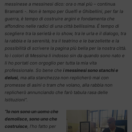
messinese a messinesi dico: ora o mai più –
continua
Bramanti
-. Non è tempo per Guelfi e Ghibellini, per far la
guerra, è tempo di costruire argini e fondamenta che
affondino nelle radici di una città bellissima. É tempo di
scegliere tra la serietà e lo show, tra le urla e il dialogo, tra
la rabbia e la serenità, tra il teatrino e le barzellette e la
possibilità di scrivere la pagina più bella per la nostra città.
Io i colori di Messina li indosso sin da quando sono nato e
li ho portati con orgoglio per tutta la mia vita
professionale. So bene che
i messinesi sono stanchi e
delusi,
ma alla stanchezza non replicherò mai con
promesse di asini o tram che volano, alla rabbia non
replicherò annunciando che farò tabula rasa delle
Istituzioni”.
“Io non sono un uomo che
demolisce, sono uno che
costruisce
, l’ho fatto per