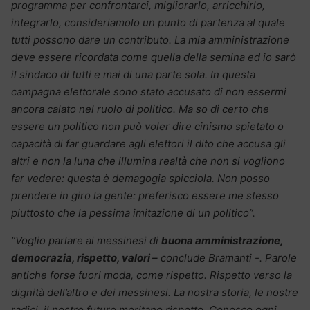
programma per confrontarci, migliorarlo, arricchirlo,
integrarlo, consideriamolo un punto di partenza al quale
tutti possono dare un contributo. La mia amministrazione
deve essere ricordata come quella della semina ed io sarò
il sindaco di tutti e mai di una parte sola. In questa
campagna elettorale sono stato accusato di non essermi
ancora calato nel ruolo di politico. Ma so di certo che
essere un politico non può voler dire cinismo spietato o
capacità di far guardare agli elettori il dito che accusa gli
altri e non la luna che illumina realtà che non si vogliono
far vedere: questa è demagogia spicciola. Non posso
prendere in giro la gente: preferisco essere me stesso
piuttosto che la pessima imitazione di un politico”.
“Voglio parlare ai messinesi di
buona amministrazione,
democrazia, rispetto, valori –
conclude Bramanti -. Parole
antiche forse fuori moda, come rispetto. Rispetto verso la
dignità dell’altro e dei messinesi. La nostra storia, le nostre
radici, il nostro futuro meritano rispetto. Conosco ogni