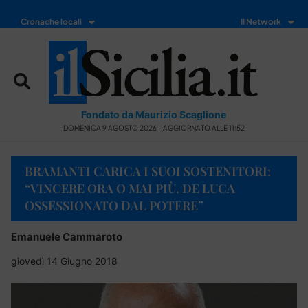
Cronache locali
Il Network
Fondato da Maurizio Scaglione
DOMENICA 9 AGOSTO 2026 - AGGIORNATO ALLE 11:52
BRAMANTI CARICA I SUOI SOSTENITORI:
“VINCERE ORA O MAI PIÙ. DE LUCA
OSSESSIONATO DAL POTERE”
Emanuele Cammaroto
giovedì 14 Giugno 2018