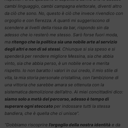
cambi linguaggio, cambi campagna elettorale, diventi altro
da ciò che sono. No, questo è ciò che invece rivendico con
orgoglio e con fierezza. A quanti mi suggeriscono di
scendere ai livelli della rissa da bar, rispondo sin da
adesso che io resterò me stesso. Sarò forse fuori moda,
ma
ritengo che la politica sia una nobile arte al servizio
degli altri e non di sé stessi
. Chiunque si sia speso e si
spenderà per rendere migliore Messina, sia che abbia
vinto, sia che abbia perso, è un nobile eroe e merita
rispetto. Io non baratto i valori in cui credo, il mio stile di
vita, la mia storia personale cristallina, con l’ambizione di
una vittoria che sarebbe amara se ottenuta con la
sistematica demolizione dell’altro. Ai miei concittadini dico:
siamo solo a metà del percorso, adesso è tempo di
superare ogni steccato
per indossare tutti la stessa
bandiera, che è quella che ci unisce”.
“Dobbiamo riscoprire
l’orgoglio della nostra identità
e da