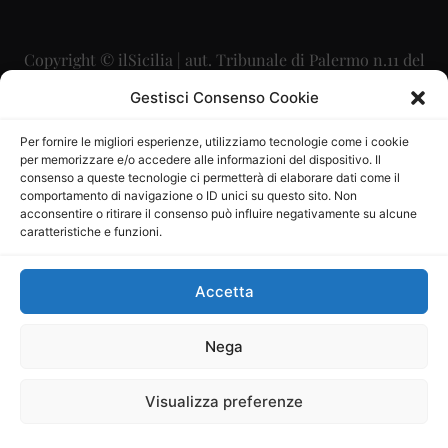
Copyright © ilSicilia | aut. Tribunale di Palermo n.11 del
29/09/2015
Gestisci Consenso Cookie
Editore: Mercurio Comunicazione Soc. Coop. A.R.L.
Per fornire le migliori esperienze, utilizziamo tecnologie come i cookie
per memorizzare e/o accedere alle informazioni del dispositivo. Il
Direttore Editoriale: Maurizio Scaglione
consenso a queste tecnologie ci permetterà di elaborare dati come il
comportamento di navigazione o ID unici su questo sito. Non
Direttore Responsabile: Maria Calabrese
acconsentire o ritirare il consenso può influire negativamente su alcune
caratteristiche e funzioni.
p.zza Sant’Oliva, 9 – 90141 – Palermo – 091335557
P.IVA: 06334930820
Accetta
Mercurio Comunicazione Società Cooperativa a r.l. è
iscritta al Registro degli Operatori di Comunicazione al
Nega
numero 26988
Visualizza preferenze
Sito gestito da
La Digitale srl
–
info@ladigitale.it