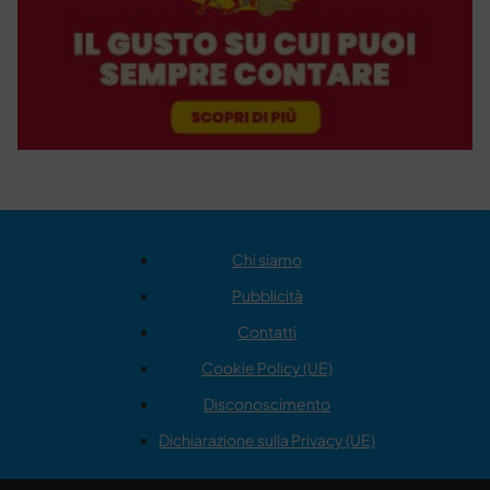
Chi siamo
Pubblicità
Contatti
Cookie Policy (UE)
Disconoscimento
Dichiarazione sulla Privacy (UE)