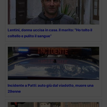
Lentini, donna uccisa in casa. Il marito: “Ho tolto il
coltello e pulito il sangue”
Incidente a Patti: auto giù dal viadotto, muore una
29enne