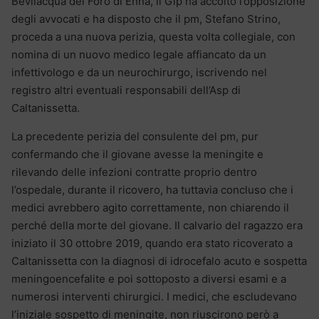
Bevilacqua del Foro di Enna, il Gip ha accolto l’opposizione
degli avvocati e ha disposto che il pm, Stefano Strino,
proceda a una nuova perizia, questa volta collegiale, con
nomina di un nuovo medico legale affiancato da un
infettivologo e da un neurochirurgo, iscrivendo nel
registro altri eventuali responsabili dell’Asp di
Caltanissetta.
La precedente perizia del consulente del pm, pur
confermando che il giovane avesse la meningite e
rilevando delle infezioni contratte proprio dentro
l’ospedale, durante il ricovero, ha tuttavia concluso che i
medici avrebbero agito correttamente, non chiarendo il
perché della morte del giovane. Il calvario del ragazzo era
iniziato il 30 ottobre 2019, quando era stato ricoverato a
Caltanissetta con la diagnosi di idrocefalo acuto e sospetta
meningoencefalite e poi sottoposto a diversi esami e a
numerosi interventi chirurgici. I medici, che escludevano
l’iniziale sospetto di meningite, non riuscirono però a