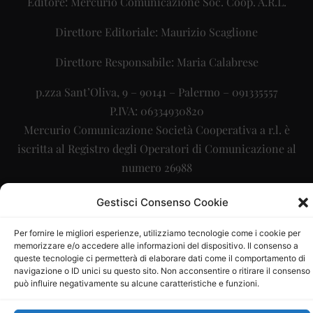
Editore: Mercurio Comunicazione Soc. Coop. A.R.L.
Direttore Editoriale: Maurizio Scaglione
Direttore Responsabile: Maria Calabrese
p.zza Sant’Oliva, 9 – 90141 – Palermo – 091335557
P.IVA: 06334930820
Mercurio Comunicazione Società Cooperativa a r.l. è
iscritta al Registro degli Operatori di Comunicazione al
numero 26988
Sito gestito da
La Digitale srl
–
info@ladigitale.it
Gestisci Consenso Cookie
Per fornire le migliori esperienze, utilizziamo tecnologie come i cookie per
memorizzare e/o accedere alle informazioni del dispositivo. Il consenso a
queste tecnologie ci permetterà di elaborare dati come il comportamento di
navigazione o ID unici su questo sito. Non acconsentire o ritirare il consenso
può influire negativamente su alcune caratteristiche e funzioni.