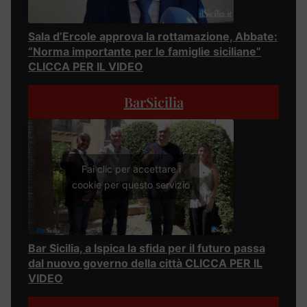
Sala d’Ercole approva la rottamazione, Abbate:
“Norma importante per le famiglie siciliane”
CLICCA PER IL VIDEO
BarSicilia
Fai clic per accettare i
cookie per questo servizio
Bar Sicilia, a Ispica la sfida per il futuro passa
dal nuovo governo della città CLICCA PER IL
VIDEO