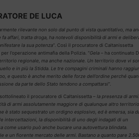
RATORE DE LUCA
armente rilevante non solo dal punto di vista quantitativo, ma a
 affari, tratta droga, ha notevoli disponibilità di armi e deliber
nifestare la sua potenza
“. Così il procuratore di Caltanissetta
er l’operazione antimafia della Polizia. “
Gela
– ha continuato 
territorio regionale, ma anche nazionale. Un territorio dove vi s
uello e in più la Stidda. Le tre compagini criminali hanno raggiu
po, e questo è anche merito delle forze dell’ordine perché qua
essione da parte dello Stato tendono a compattarsi
“.
sottolineato il procuratore di Caltanissetta –
la presenza di armi.
ntità di armi assolutamente maggiore di qualunque altro territori
ne è stato sequestrato un ordigno esplosivo, ed è emersa, sia da
e intercettazioni, la disponibilità di uno degli indagati di un
sa come usarlo può anche bucare una autovettura blindata.
tole e un fiorente mercato delle armi. Bastano a quanto pare 2.50