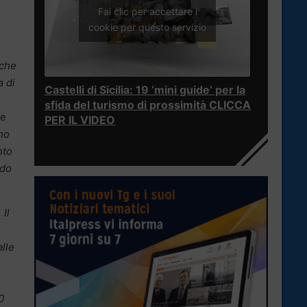
Fai clic per accettare i
cookie per questo servizio
nche
a di
Castelli di Sicilia: 19 ‘mini guide’ per la
sfida del turismo di prossimità CLICCA
De
PER IL VIDEO
ono
nto
ndo
 Il
o
lle
0