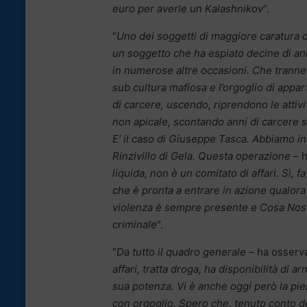
euro per averle un Kalashnikov
“.
“
Uno dei soggetti di maggiore caratura d
un soggetto che ha espiato decine di an
in numerose altre occasioni. Che tranne
sub cultura mafiosa e l’orgoglio di appar
di carcere, uscendo, riprendono le attivit
non apicale, scontando anni di carcere s
E’ il caso di Giuseppe Tasca. Abbiamo ind
Rinzivillo di Gela. Questa operazione
– h
liquida, non è un comitato di affari. Sì, f
che è pronta a entrare in azione qualora 
violenza è sempre presente e Cosa Nost
criminale
“.
“
Da tutto il quadro generale
– ha osserva
affari, tratta droga, ha disponibilità di
sua potenza. Vi è anche oggi però la pien
con orgoglio. Spero che, tenuto conto de