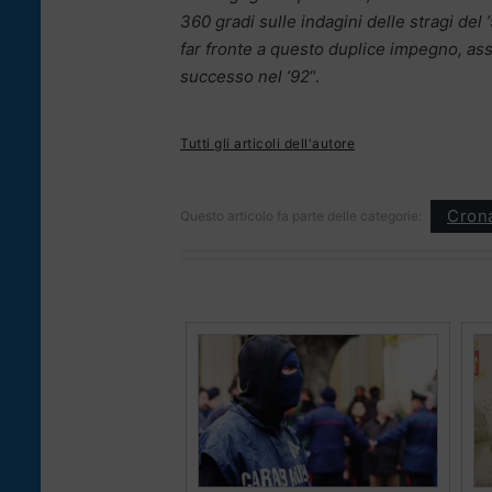
360 gradi sulle indagini delle stragi del 
far fronte a questo duplice impegno, assi
successo nel ’92
“.
Tutti gli articoli dell'autore
Cron
Questo articolo fa parte delle categorie: