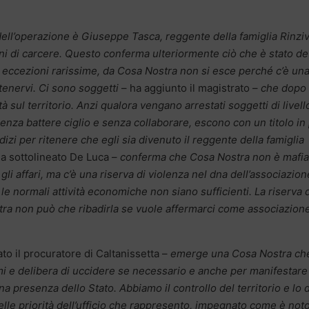
ell’operazione è Giuseppe Tasca, reggente della famiglia Rinzivi
ni di carcere. Questo conferma ulteriormente ciò che è stato de
 eccezioni rarissime, da Cosa Nostra non si esce perché c’è un
tenervi. Ci sono soggetti
– ha aggiunto il magistrato –
che dopo 
à sul territorio. Anzi qualora vengano arrestati soggetti di livell
enza battere ciglio e senza collaborare, escono con un titolo in 
izi per ritenere che egli sia divenuto il reggente della famiglia
a sottolineato De Luca –
conferma che Cosa Nostra non è mafia
a gli affari, ma c’è una riserva di violenza nel dna dell’associazion
le normali attività economiche non siano sufficienti. La riserva 
ra non può che ribadirla se vuole affermarci come associazion
to il procuratore di Caltanissetta –
emerge una Cosa Nostra che
 armi e delibera di uccidere se necessario e anche per manifestare
a presenza dello Stato. Abbiamo il controllo del territorio e lo 
lle priorità dell’ufficio che rappresento, impegnato come è noto