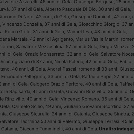
Salvatore Azzarelli, 46 anni di Gela, Giuseppe Borgese, 28 anni 
và, 37 anni di Gela, Alberto Pasquale Di Dio, 30 anni di Gela,
Giacomo Di Noto, 42 anni, di Gela, Giuseppe Domicoli, 42 anni, d
a, Vincenzo Donzella, 37 anni di Gela, Gioacchino Giorgio, 37 an
, Rocco Grillo, 31 anni di Gela, Manuel Ieva, 43 anni di Gela,
edana Marsala, 42 anni di Agrigento, Marius Vasile Martin, romen
alermo, Salvatore Mezzasalma, 57 anni di Gela, Diego Milazzo, 
ni, di Gela, Orazio Monserrato, 32 anni di Gela, Salvatore Noce
ar, egiziano di 37 anni, Nicola Palena, 42 anni di Gela, Fabio
ano, 40 anni, di Gela, Andrei Pascal, romeno di 38 anni, Giuse
 Emanuele Pellegrino, 33 anni di Gela, Raffaele Pepè, 27 anni d
 anni di Gela, Calogero Orazio Peritore, 40 anni di Gela, Raffae
ore Rapisarda, 41 anni di Gela, Giovanni Rinzivillo, 35 anni di G
le Rinzivillo, 40 anni di Gela, Vincenzo Romano, 36 anni di Gela
Gela, Carmelo Scilio, 49 anni, Giuliano Giovanni Scordino, 27 a
ania, Giuseppe Sicurella, 24 anni di Catania, Giuseppe Sinatra, 
 Salvatore Taormina 50 anni di Palermo, Giuseppe Terrasi, 45 an
i Catania, Giacomo Tumminelli, 40 anni di Gela.
Un altro indagat