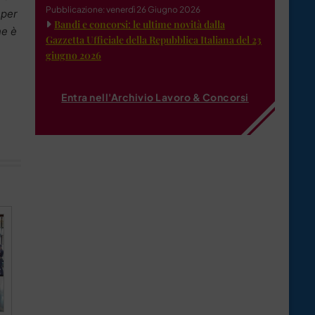
Pubblicazione: venerdì 26 Giugno 2026
 per
Bandi e concorsi: le ultime novità dalla
he è
Gazzetta Ufficiale della Repubblica Italiana del 23
giugno 2026
Entra nell'Archivio Lavoro & Concorsi