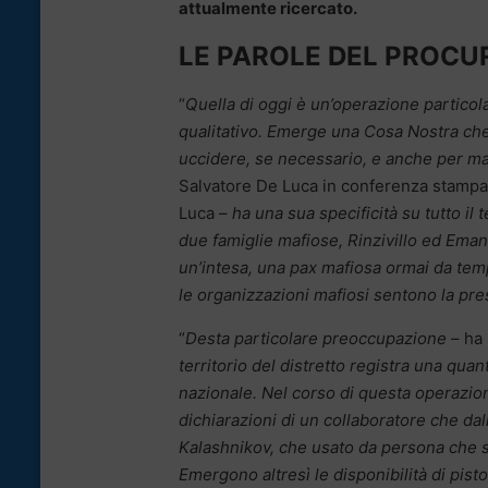
attualmente ricercato.
LE PAROLE DEL PROCU
“
Quella di oggi è un’operazione particol
qualitativo. Emerge una Cosa Nostra che fa
uccidere, se necessario, e anche per ma
Salvatore De Luca in conferenza stampa p
Luca –
ha una sua specificità su tutto il 
due famiglie mafiose, Rinzivillo ed Eman
un’intesa, una pax mafiosa ormai da tem
le organizzazioni mafiosi sentono la pr
“
Desta particolare preoccupazione
– ha 
territorio del distretto registra una qua
nazionale. Nel corso di questa operazio
dichiarazioni di un collaboratore che dall
Kalashnikov, che usato da persona che 
Emergono altresì le disponibilità di pis