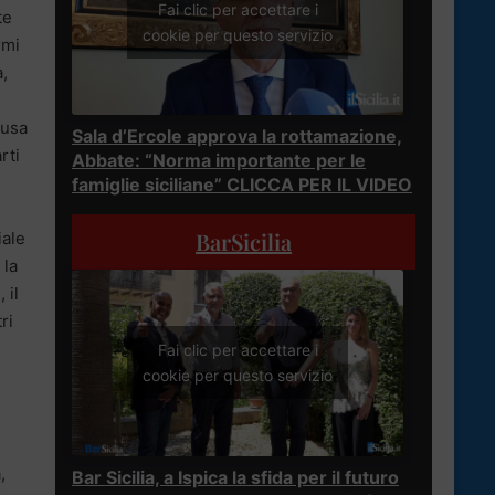
Fai clic per accettare i
te
cookie per questo servizio
rmi
a,
gusa
Sala d’Ercole approva la rottamazione,
rti
Abbate: “Norma importante per le
famiglie siciliane” CLICCA PER IL VIDEO
BarSicilia
iale
 la
 il
ri
Fai clic per accettare i
cookie per questo servizio
,
Bar Sicilia, a Ispica la sfida per il futuro