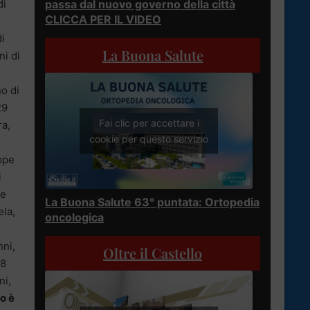
di
passa dal nuovo governo della città
CLICCA PER IL VIDEO
i
La Buona Salute
ni di
o di
29
Fai clic per accettare i
ra,
cookie per questo servizio
ppe
i
le
La Buona Salute 63° puntata: Ortopedia
ela,
oncologica
,
nni,
Oltre il Castello
28
ni,
o è