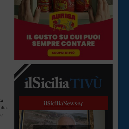
ta
ilSiciliaNews
24
fia.
 e