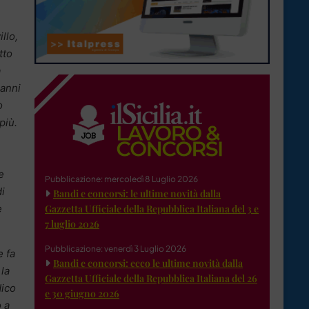
llo,
tto
a
anni
o
più.
e
Pubblicazione: mercoledì 8 Luglio 2026
di
Bandi e concorsi: le ultime novità dalla
e
Gazzetta Ufficiale della Repubblica Italiana del 3 e
7 luglio 2026
Pubblicazione: venerdì 3 Luglio 2026
 fa
Bandi e concorsi: ecco le ultime novità dalla
 la
Gazzetta Ufficiale della Repubblica Italiana del 26
dico
e 30 giugno 2026
 a