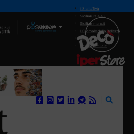
il SiciliaTivù
Siciliarurale.eu
Siciliammare.it
Il Network
Il Giornale della Bellezza
Siciliamedica.it
Sanitainsicilia.it