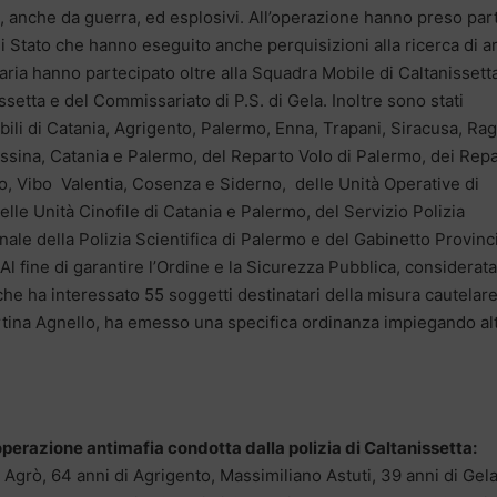
mi, anche da guerra, ed esplosivi. All’operazione hanno preso par
 di Stato che hanno eseguito anche perquisizioni alla ricerca di a
ziaria hanno partecipato oltre alla Squadra Mobile di Caltanissett
nissetta e del Commissariato di P.S. di Gela. Inoltre sono stati
bili di Catania, Agrigento, Palermo, Enna, Trapani, Siracusa, Ra
essina, Catania e Palermo, del Reparto Volo di Palermo, dei Repa
, Vibo Valentia, Cosenza e Siderno, delle Unità Operative di
lle Unità Cinofile di Catania e Palermo, del Servizio Polizia
ale della Polizia Scientifica di Palermo e del Gabinetto Provinc
. Al fine di garantire l’Ordine e la Sicurezza Pubblica, considerata
che ha interessato 55 soggetti destinatari della misura cautelare,
rtina Agnello, ha emesso una specifica ordinanza impiegando alt
’operazione antimafia condotta dalla polizia di Caltanissetta:
 Agrò, 64 anni di Agrigento, Massimiliano Astuti, 39 anni di Gela