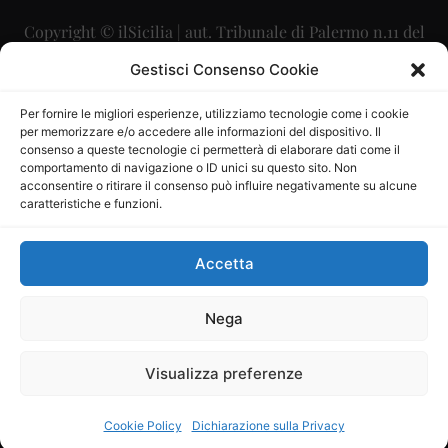
Copyright © ilSicilia | aut. Tribunale di Palermo n.11 del
29/09/2015
Gestisci Consenso Cookie
Editore: Mercurio Comunicazione Soc. Coop. A.R.L.
Per fornire le migliori esperienze, utilizziamo tecnologie come i cookie
per memorizzare e/o accedere alle informazioni del dispositivo. Il
Direttore Editoriale: Maurizio Scaglione
consenso a queste tecnologie ci permetterà di elaborare dati come il
comportamento di navigazione o ID unici su questo sito. Non
Direttore Responsabile: Maria Calabrese
acconsentire o ritirare il consenso può influire negativamente su alcune
caratteristiche e funzioni.
p.zza Sant’Oliva, 9 – 90141 – Palermo – 091335557
P.IVA: 06334930820
Accetta
Mercurio Comunicazione Società Cooperativa a r.l. è
iscritta al Registro degli Operatori di Comunicazione al
Nega
numero 26988
Visualizza preferenze
Sito gestito da
La Digitale srl
–
info@ladigitale.it
Cookie Policy
Dichiarazione sulla Privacy