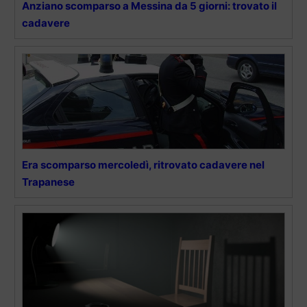
Anziano scomparso a Messina da 5 giorni: trovato il
cadavere
Era scomparso mercoledì, ritrovato cadavere nel
Trapanese