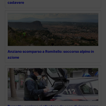
cadavere
Anziano scomparso a Romitello: soccorso alpino in
azione