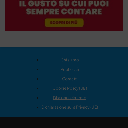
Chi siamo
Pubblicità
Contatti
Cookie Policy (UE)
Disconoscimento
Dichiarazione sulla Privacy (UE)