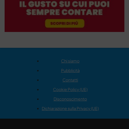
Chi siamo
Pubblicità
Contatti
Cookie Policy (UE)
Disconoscimento
Dichiarazione sulla Privacy (UE)