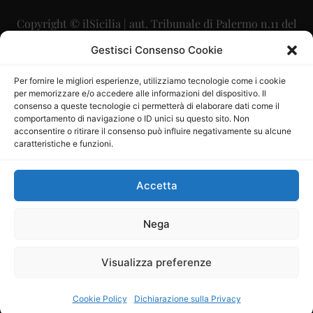
Copyright © ilSicilia | aut. Tribunale di Palermo n.11 del
29/09/2015
Gestisci Consenso Cookie
Editore: Mercurio Comunicazione Soc. Coop. A.R.L.
Per fornire le migliori esperienze, utilizziamo tecnologie come i cookie
per memorizzare e/o accedere alle informazioni del dispositivo. Il
Direttore Editoriale: Maurizio Scaglione
consenso a queste tecnologie ci permetterà di elaborare dati come il
comportamento di navigazione o ID unici su questo sito. Non
Direttore Responsabile: Maria Calabrese
acconsentire o ritirare il consenso può influire negativamente su alcune
caratteristiche e funzioni.
p.zza Sant’Oliva, 9 – 90141 – Palermo – 091335557
P.IVA: 06334930820
Accetta
Mercurio Comunicazione Società Cooperativa a r.l. è
iscritta al Registro degli Operatori di Comunicazione al
Nega
numero 26988
Visualizza preferenze
Sito gestito da
La Digitale srl
–
info@ladigitale.it
Cookie Policy
Dichiarazione sulla Privacy