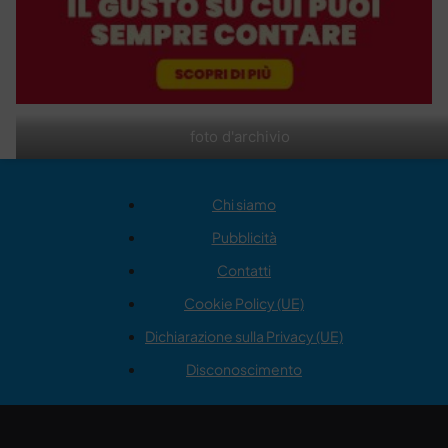
foto d'archivio
Chi siamo
Pubblicità
Contatti
Cookie Policy (UE)
Dichiarazione sulla Privacy (UE)
Disconoscimento