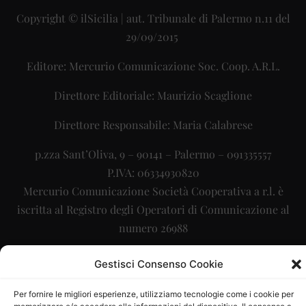
Copyright © ilSicilia | aut. Tribunale di Palermo n.11 del
29/09/2015
Editore: Mercurio Comunicazione Soc. Coop. A.R.L.
Direttore Editoriale: Maurizio Scaglione
Direttore Responsabile: Maria Calabrese
p.zza Sant’Oliva, 9 – 90141 – Palermo – 091335557
P.IVA: 06334930820
Mercurio Comunicazione Società Cooperativa a r.l. è
iscritta al Registro degli Operatori di Comunicazione al
numero 26988
Sito gestito da
La Digitale srl
–
info@ladigitale.it
Gestisci Consenso Cookie
Per fornire le migliori esperienze, utilizziamo tecnologie come i cookie per