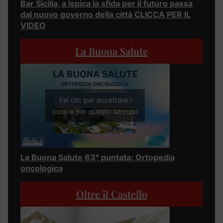
Bar Sicilia, a Ispica la sfida per il futuro passa
dal nuovo governo della città CLICCA PER IL
VIDEO
La Buona Salute
Fai clic per accettare i
cookie per questo servizio
La Buona Salute 63° puntata: Ortopedia
oncologica
Oltre il Castello