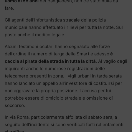
uomo di 55 anni
del Bangladesh, non c’è stato nulla da
fare.
Gli agenti dell’infortunistica stradale della polizia
municipale hanno effettuato i rilievi per tutta la notte. Sul
posto anche il medico legale.
Alcuni testimoni oculari hanno segnalato alle forze
dell’ordine il numero di targa della Smart e adesso
è
caccia al pirata della strada in tutta la città
. Al vaglio degli
inquirenti anche le numerose registrazioni delle
telecamere presenti in zona. I vigli urbani in tarda serata
hanno lanciato un appello all’investitore di costituirsi per
non aggravare la propria posizione. L’accusa per lui
potrebbe essere di omicidio stradale e omissione di
soccorso.
In via Roma, particolarmente affollata di sabato sera, a
seguito dell’incidente si sono verificati forti rallentamenti
al traffico.