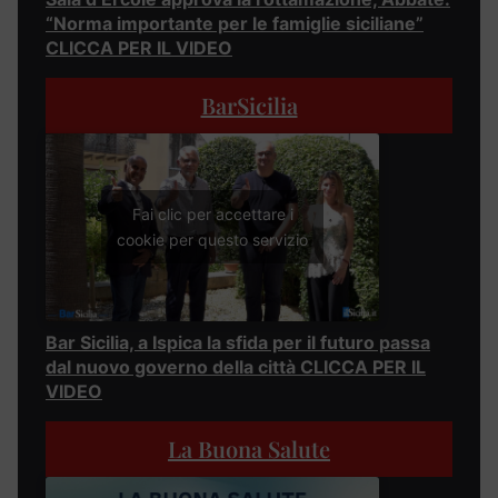
“Norma importante per le famiglie siciliane”
CLICCA PER IL VIDEO
BarSicilia
Fai clic per accettare i
cookie per questo servizio
Bar Sicilia, a Ispica la sfida per il futuro passa
dal nuovo governo della città CLICCA PER IL
VIDEO
La Buona Salute