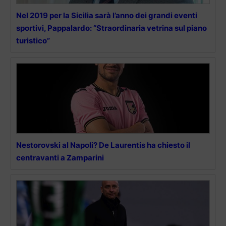
Nel 2019 per la Sicilia sarà l’anno dei grandi eventi
sportivi, Pappalardo: “Straordinaria vetrina sul piano
turistico”
Nestorovski al Napoli? De Laurentis ha chiesto il
centravanti a Zamparini