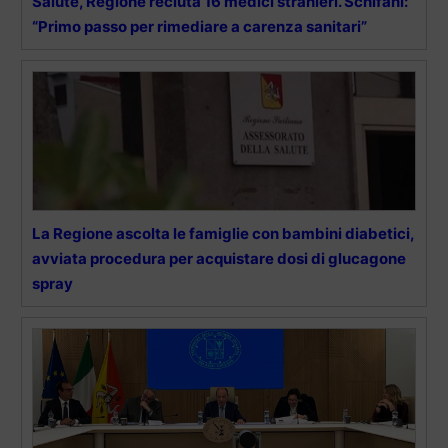
Salute, Regione recluta 16 medici stranieri. Schifani:
“Primo passo per rimediare a carenza sanitari”
La Regione ascolta le famiglie con bambini diabetici,
avviata procedura per acquistare dosi di glucagone
spray