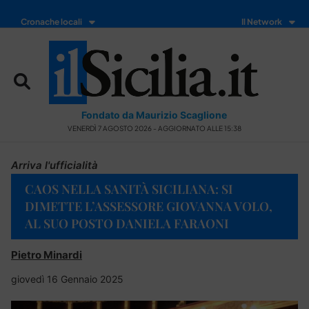
Cronache locali
Il Network
Fondato da Maurizio Scaglione
VENERDÌ 7 AGOSTO 2026 - AGGIORNATO ALLE 15:38
Arriva l'ufficialità
CAOS NELLA SANITÀ SICILIANA: SI
DIMETTE L’ASSESSORE GIOVANNA VOLO,
AL SUO POSTO DANIELA FARAONI
Pietro Minardi
giovedì 16 Gennaio 2025