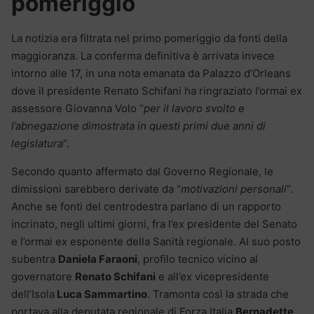
pomeriggio
La notizia era filtrata nel primo pomeriggio da fonti della
maggioranza. La conferma definitiva è arrivata invece
intorno alle 17, in una nota emanata da Palazzo d’Orleans
dove il presidente Renato Schifani ha ringraziato l’ormai ex
assessore Giovanna Volo “
per il lavoro svolto e
l’abnegazione dimostrata in questi primi due anni di
legislatura
“.
Secondo quanto affermato dal Governo Regionale, le
dimissioni sarebbero derivate da “
motivazioni personali
“.
Anche se fonti del centrodestra parlano di un rapporto
incrinato, negli ultimi giorni, fra l’ex presidente del Senato
e l’ormai ex esponente della Sanità regionale. Al suo posto
subentra
Daniela Faraoni
, profilo tecnico vicino al
governatore
Renato Schifani
e all’ex vicepresidente
dell’Isola
Luca Sammartino
. Tramonta così la strada che
portava alla deputata regionale di Forza Italia
Bernadette