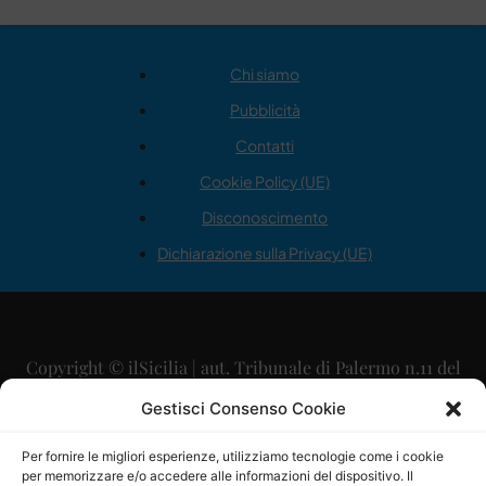
Chi siamo
Pubblicità
Contatti
Cookie Policy (UE)
Disconoscimento
Dichiarazione sulla Privacy (UE)
Copyright © ilSicilia | aut. Tribunale di Palermo n.11 del
29/09/2015
Gestisci Consenso Cookie
Editore: Mercurio Comunicazione Soc. Coop. A.R.L.
Per fornire le migliori esperienze, utilizziamo tecnologie come i cookie
per memorizzare e/o accedere alle informazioni del dispositivo. Il